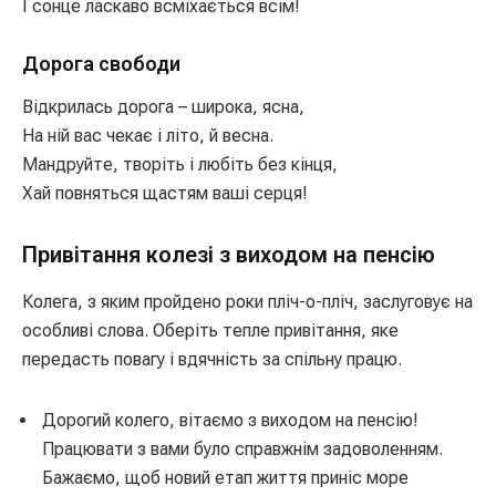
І сонце ласкаво всміхається всім!
Дорога свободи
Відкрилась дорога – широка, ясна,
На ній вас чекає і літо, й весна.
Мандруйте, творіть і любіть без кінця,
Хай повняться щастям ваші серця!
Привітання колезі з виходом на пенсію
Колега, з яким пройдено роки пліч-о-пліч, заслуговує на
особливі слова. Оберіть тепле привітання, яке
передасть повагу і вдячність за спільну працю.
Дорогий колего, вітаємо з виходом на пенсію!
Працювати з вами було справжнім задоволенням.
Бажаємо, щоб новий етап життя приніс море