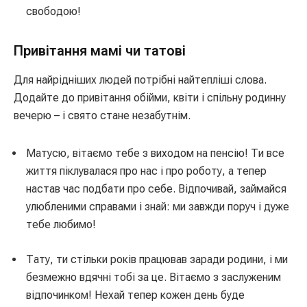
свободою!
Привітання мамі чи татові
Для найрідніших людей потрібні найтепліші слова.
Додайте до привітання обійми, квіти і спільну родинну
вечерю – і свято стане незабутнім.
Матусю, вітаємо тебе з виходом на пенсію! Ти все
життя піклувалася про нас і про роботу, а тепер
настав час подбати про себе. Відпочивай, займайся
улюбленими справами і знай: ми завжди поруч і дуже
тебе любимо!
Тату, ти стільки років працював заради родини, і ми
безмежно вдячні тобі за це. Вітаємо з заслуженим
відпочинком! Нехай тепер кожен день буде