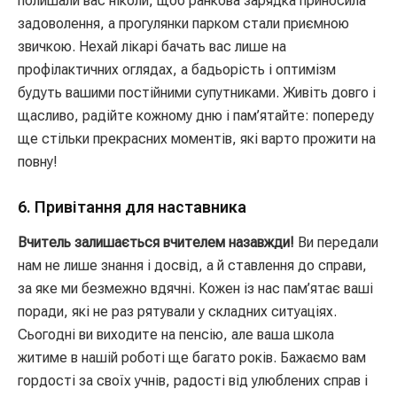
полишали вас ніколи, щоб ранкова зарядка приносила
задоволення, а прогулянки парком стали приємною
звичкою. Нехай лікарі бачать вас лише на
профілактичних оглядах, а бадьорість і оптимізм
будуть вашими постійними супутниками. Живіть довго і
щасливо, радійте кожному дню і пам’ятайте: попереду
ще стільки прекрасних моментів, які варто прожити на
повну!
6. Привітання для наставника
Вчитель залишається вчителем назавжди!
Ви передали
нам не лише знання і досвід, а й ставлення до справи,
за яке ми безмежно вдячні. Кожен із нас пам’ятає ваші
поради, які не раз рятували у складних ситуаціях.
Сьогодні ви виходите на пенсію, але ваша школа
житиме в нашій роботі ще багато років. Бажаємо вам
гордості за своїх учнів, радості від улюблених справ і