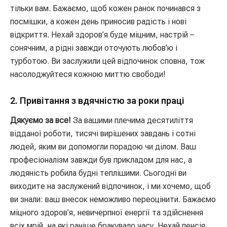
тільки вам. Бажаємо, щоб кожен ранок починався з
посмішки, а кожен день приносив радість і нові
відкриття. Нехай здоров’я буде міцним, настрій –
сонячним, а рідні завжди оточують любов’ю і
турботою. Ви заслужили цей відпочинок сповна, тож
насолоджуйтеся кожною миттю свободи!
2. Привітання з вдячністю за роки праці
Дякуємо за все!
За вашими плечима десятиліття
відданої роботи, тисячі вирішених завдань і сотні
людей, яким ви допомогли порадою чи ділом. Ваш
професіоналізм завжди був прикладом для нас, а
людяність робила будні теплішими. Сьогодні ви
виходите на заслужений відпочинок, і ми хочемо, щоб
ви знали: ваш внесок неможливо переоцінити. Бажаємо
міцного здоров’я, невичерпної енергії та здійснення
всіх мрій, на які раніше бракувало часу. Нехай пенсія