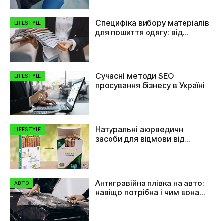
Специфіка вибору матеріалів
LIFESTYLE
для пошиття одягу: від
плащівки до флізеліну
Сучасні методи SEO
LIFESTYLE
просування бізнесу в Україні
Натуральні аюрведичні
LIFESTYLE
засоби для відмови від
куріння
Антигравійна плівка на авто:
АВТО
навіщо потрібна і чим вона
допомагає