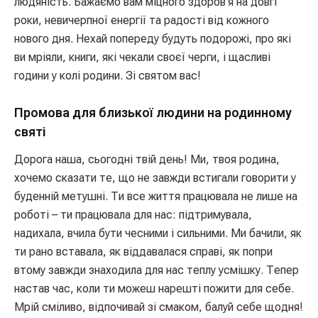
людяність. Бажаємо вам міцного здоров’я на довгі
роки, невичерпної енергії та радості від кожного
нового дня. Нехай попереду будуть подорожі, про які
ви мріяли, книги, які чекали своєї черги, і щасливі
години у колі родини. Зі святом вас!
Промова для близької людини на родинному
святі
Дорога наша, сьогодні твій день! Ми, твоя родина,
хочемо сказати те, що не завжди встигали говорити у
буденній метушні. Ти все життя працювала не лише на
роботі – ти працювала для нас: підтримувала,
надихала, вчила бути чесними і сильними. Ми бачили, як
ти рано вставала, як віддавалася справі, як попри
втому завжди знаходила для нас теплу усмішку. Тепер
настав час, коли ти можеш нарешті пожити для себе.
Мрій сміливо, відпочивай зі смаком, балуй себе щодня!