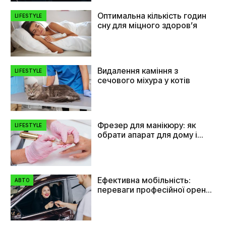
Оптимальна кількість годин
LIFESTYLE
сну для міцного здоров’я
Видалення каміння з
LIFESTYLE
сечового міхура у котів
Фрезер для манікюру: як
LIFESTYLE
обрати апарат для дому і
салону
Ефективна мобільність:
АВТО
переваги професійної оренди
автомобілів в Україні