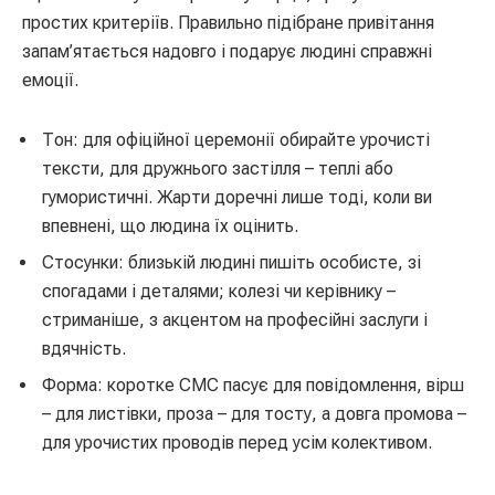
простих критеріїв. Правильно підібране привітання
запам’ятається надовго і подарує людині справжні
емоції.
Тон: для офіційної церемонії обирайте урочисті
тексти, для дружнього застілля – теплі або
гумористичні. Жарти доречні лише тоді, коли ви
впевнені, що людина їх оцінить.
Стосунки: близькій людині пишіть особисте, зі
спогадами і деталями; колезі чи керівнику –
стриманіше, з акцентом на професійні заслуги і
вдячність.
Форма: коротке СМС пасує для повідомлення, вірш
– для листівки, проза – для тосту, а довга промова –
для урочистих проводів перед усім колективом.