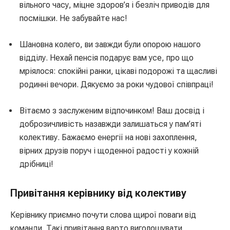
вільного часу, міцне здоров’я і безліч приводів для
посмішки. Не забувайте нас!
Шановна колего, ви завжди були опорою нашого
відділу. Нехай пенсія подарує вам усе, про що
мріялося: спокійні ранки, цікаві подорожі та щасливі
родинні вечори. Дякуємо за роки чудової співпраці!
Вітаємо з заслуженим відпочинком! Ваш досвід і
доброзичливість назавжди залишаться у пам’яті
колективу. Бажаємо енергії на нові захоплення,
вірних друзів поруч і щоденної радості у кожній
дрібниці!
Привітання керівнику від колективу
Керівнику приємно почути слова щирої поваги від
команди. Такі привітання варто виголошувати