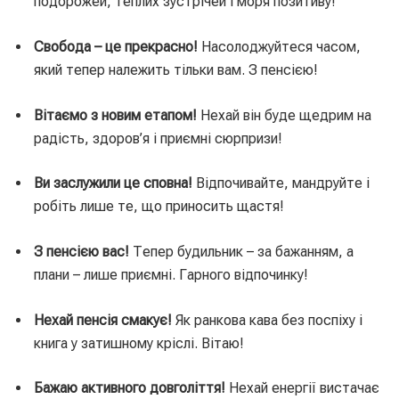
подорожей, теплих зустрічей і моря позитиву!
Свобода – це прекрасно!
Насолоджуйтеся часом,
який тепер належить тільки вам. З пенсією!
Вітаємо з новим етапом!
Нехай він буде щедрим на
радість, здоров’я і приємні сюрпризи!
Ви заслужили це сповна!
Відпочивайте, мандруйте і
робіть лише те, що приносить щастя!
З пенсією вас!
Тепер будильник – за бажанням, а
плани – лише приємні. Гарного відпочинку!
Нехай пенсія смакує!
Як ранкова кава без поспіху і
книга у затишному кріслі. Вітаю!
Бажаю активного довголіття!
Нехай енергії вистачає