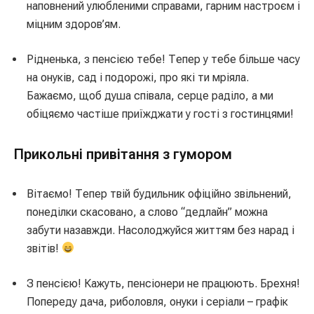
наповнений улюбленими справами, гарним настроєм і
міцним здоров’ям.
Рідненька, з пенсією тебе! Тепер у тебе більше часу
на онуків, сад і подорожі, про які ти мріяла.
Бажаємо, щоб душа співала, серце раділо, а ми
обіцяємо частіше приїжджати у гості з гостинцями!
Прикольні привітання з гумором
Вітаємо! Тепер твій будильник офіційно звільнений,
понеділки скасовано, а слово “дедлайн” можна
забути назавжди. Насолоджуйся життям без нарад і
звітів!
З пенсією! Кажуть, пенсіонери не працюють. Брехня!
Попереду дача, риболовля, онуки і серіали – графік