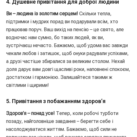
4. Душевне привітання для доброї людини
Ви – людина із золотим серцем!
Скільки тепла,
підтримки і мудрих порад ви подарували всім, хто
працював поруч. Ваш вихід на пенсію – це свято, але
водночас нам сумно, бо таких людей, як ви,
зустрічаєш нечасто. Бажаємо, щоб удома вас завжди
чекали любов і затишок, щоб онуки радували успіхами,
а друзі частіше збиралися за великим столом. Нехай
доля дарує вам довгі щасливі роки, наповнені спокоєм,
достатком і гармонією. Залишайтеся такими ж
світлими і щирими!
5. Привітання з побажанням здоров’я
Здоров’я – понад усе!
Тепер, коли робочі турботи
позаду, найголовніше завдання – берегти себе і
насолоджуватися життям. Бажаємо, щоб сили не