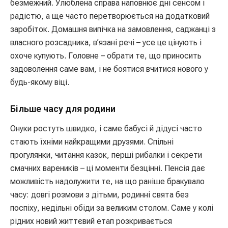
безмежний. Улюблена справа наповнює дні сенсом і
радістю, а ще часто перетворюється на додатковий
заробіток. Домашня випічка на замовлення, саджанці з
власного розсадника, в’язані речі – усе це цінують і
охоче купують. Головне – обрати те, що приносить
задоволення саме вам, і не боятися вчитися нового у
будь-якому віці.
Більше часу для родини
Онуки ростуть швидко, і саме бабусі й дідусі часто
стають їхніми найкращими друзями. Спільні
прогулянки, читання казок, перші рибалки і секрети
смачних вареників – ці моменти безцінні. Пенсія дає
можливість надолужити те, на що раніше бракувало
часу: довгі розмови з дітьми, родинні свята без
поспіху, недільні обіди за великим столом. Саме у колі
рідних новий життєвий етап розкривається