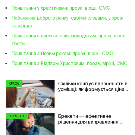
Привітання з хрестинами: проза, вірші, СМС
Побажання доброго ранку: своїми словами, у прозі
та віршах
Привітання з днем весілля молодятам: проза, вірші,
тости
Привітання з Новим роком: проза, вірші, СМС
Привітання з Різдвом Христовим: проза, вірші, СМС
Скільки коштує впевненість в
КРАСА
усмішці: як формується ціна
на імплант зуба
Брекети — ефективне
LIFESTYLE
рішення для виправлення
прикусу та вирівнювання
зубів