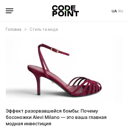
UA
RU
»
Головна
Стиль та мода
Эффект разорвавшейся бомбы: Почему
босоножки Alevì Milano — это ваша главная
модная инвестиция