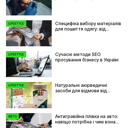
прикусу та вирівнювання
зубів
Специфіка вибору матеріалів
LIFESTYLE
для пошиття одягу: від
плащівки до флізеліну
Сучасні методи SEO
LIFESTYLE
просування бізнесу в Україні
Натуральні аюрведичні
LIFESTYLE
засоби для відмови від
куріння
Антигравійна плівка на авто:
АВТО
навіщо потрібна і чим вона
допомагає