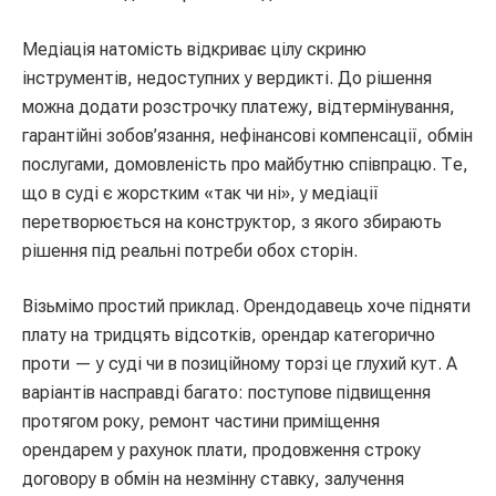
Медіація натомість відкриває цілу скриню
інструментів, недоступних у вердикті. До рішення
можна додати розстрочку платежу, відтермінування,
гарантійні зобов’язання, нефінансові компенсації, обмін
послугами, домовленість про майбутню співпрацю. Те,
що в суді є жорстким «так чи ні», у медіації
перетворюється на конструктор, з якого збирають
рішення під реальні потреби обох сторін.
Візьмімо простий приклад. Орендодавець хоче підняти
плату на тридцять відсотків, орендар категорично
проти — у суді чи в позиційному торзі це глухий кут. А
варіантів насправді багато: поступове підвищення
протягом року, ремонт частини приміщення
орендарем у рахунок плати, продовження строку
договору в обмін на незмінну ставку, залучення