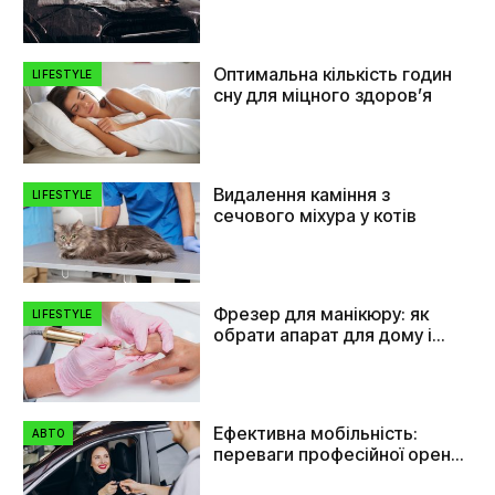
Оптимальна кількість годин
LIFESTYLE
сну для міцного здоров’я
Видалення каміння з
LIFESTYLE
сечового міхура у котів
Фрезер для манікюру: як
LIFESTYLE
обрати апарат для дому і
салону
Ефективна мобільність:
АВТО
переваги професійної оренди
автомобілів в Україні