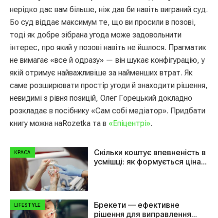
нерідко дає вам більше, ніж дав би навіть виграний суд.
Бо суд віддає максимум те, що ви просили в позові,
тоді як добре зібрана угода може задовольнити
інтерес, про який у позові навіть не йшлося. Прагматик
не вимагає «все й одразу» — він шукає конфігурацію, у
якій отримує найважливіше за найменших втрат. Як
саме розширювати простір угоди й знаходити рішення,
невидимі з рівня позицій, Олег Горецький докладно
розкладає в посібнику «Сам собі медіатор». Придбати
книгу можна наRozetka та в
«Епіцентрі»
.
Скільки коштує впевненість в
КРАСА
усмішці: як формується ціна
на імплант зуба
Брекети — ефективне
LIFESTYLE
рішення для виправлення