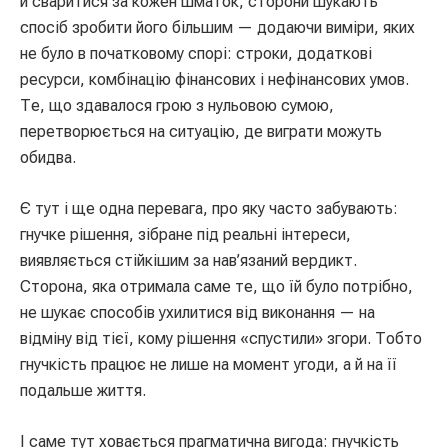
й сваритися за кожен шматок, сторони шукають
спосіб зробити його більшим — додаючи виміри, яких
не було в початковому спорі: строки, додаткові
ресурси, комбінацію фінансових і нефінансових умов.
Те, що здавалося грою з нульовою сумою,
перетворюється на ситуацію, де виграти можуть
обидва.
Є тут і ще одна перевага, про яку часто забувають:
гнучке рішення, зібране під реальні інтереси,
виявляється стійкішим за нав’язаний вердикт.
Сторона, яка отримала саме те, що їй було потрібно,
не шукає способів ухилитися від виконання — на
відміну від тієї, кому рішення «спустили» згори. Тобто
гнучкість працює не лише на момент угоди, а й на її
подальше життя.
І саме тут ховається прагматична вигода: гнучкість