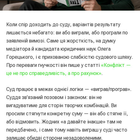
Коли спір доходить до суду, варіантів результату
лишається небагато: ви або виграли, або програли по
заявленій вимозі. Саме ця жорсткість, на думку
медіатора й кандидата юридичних наук Олега
Горецького, і є прихованою слабкістю судового шляху.
Про переваги гнучкості він пише у статті
«Конфлікт —
це не про справедливість, а про рахунок»
.
Суд працює в межах однієї логіки — «виграв/програв».
Суддя зв’язаний позовом і законом: він не
вигадуватиме для сторін творчих комбінацій. Ви
просили стягнути конкретну суму — він або стягне її,
або відмовить. Жодних «а давайте інакше» там не
передбачено, і саме тому навіть виграш у суді часто
залишає обидві сторони незадоволеними.