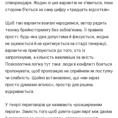
співорендаря. Жоден із цих варіантів не з’явиться, поки
сторони б’ються за саму цифру «тридцять відсотків».
Щоб такі варіанти взагалі народилися, автор радить
техніку брейнстормінгу без зобов’язань. Її правила
прості: будь-яка ідея допустима й фіксується, жодна
не оцінюється й не критикується на стадії генерації,
варіанти не прив’язуються до того, хто їх
запропонував, а кількість важливіша за якість.
Психологічна логіка тут така: люди в конфлікті бояться
пропонувати, щоб пропозицію не сприйняли як поступку
чи слабкість. Щойно встановлено, що «ми зараз
просто думаємо вголос», простір для рішень
відкривається.
У теорії переговорів це називають «розширенням
пирога». Замість того щоб ділити один пиріг між двома