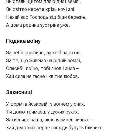
Ви стали щитом для рідної землі,
Ви світло несете крізь ночі злі.
Нехай вас Господь від біди береже,
А дома родина зустріне уже.
Подяка воїну
За небо спокійне, за хліб на столі,
За те, що живемо на рідній землі,
Спасибі, воїне, тобі знов і знов –
Хай сила не гасне і квітне любов.
Захисниці
У формі військовій, з вогнем у очах,
Ти долю тримаєш у дужих руках.
Захиснице наша, вклоняємось низько –
Хай дім твій і серце завжди будуть близько.