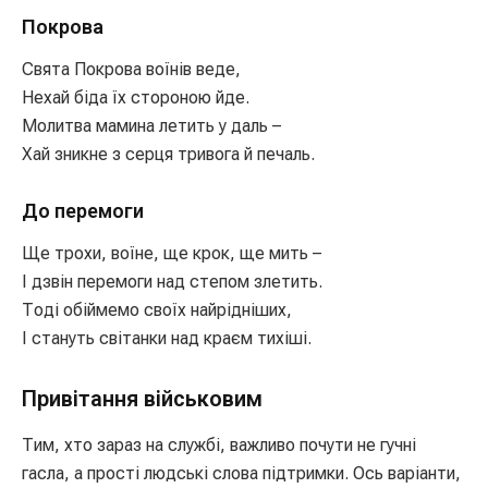
Покрова
Свята Покрова воїнів веде,
Нехай біда їх стороною йде.
Молитва мамина летить у даль –
Хай зникне з серця тривога й печаль.
До перемоги
Ще трохи, воїне, ще крок, ще мить –
І дзвін перемоги над степом злетить.
Тоді обіймемо своїх найрідніших,
І стануть світанки над краєм тихіші.
Привітання військовим
Тим, хто зараз на службі, важливо почути не гучні
гасла, а прості людські слова підтримки. Ось варіанти,