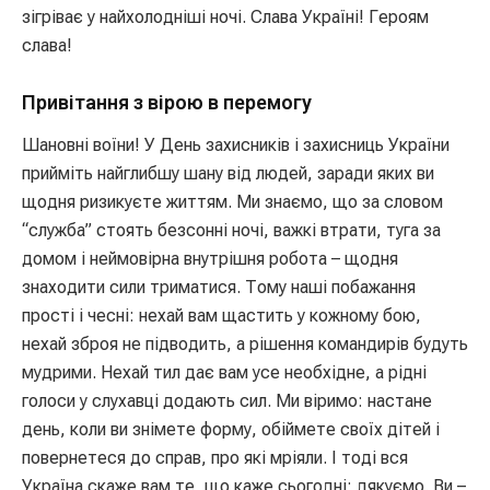
зігріває у найхолодніші ночі. Слава Україні! Героям
слава!
Привітання з вірою в перемогу
Шановні воїни! У День захисників і захисниць України
прийміть найглибшу шану від людей, заради яких ви
щодня ризикуєте життям. Ми знаємо, що за словом
“служба” стоять безсонні ночі, важкі втрати, туга за
домом і неймовірна внутрішня робота – щодня
знаходити сили триматися. Тому наші побажання
прості і чесні: нехай вам щастить у кожному бою,
нехай зброя не підводить, а рішення командирів будуть
мудрими. Нехай тил дає вам усе необхідне, а рідні
голоси у слухавці додають сил. Ми віримо: настане
день, коли ви знімете форму, обіймете своїх дітей і
повернетеся до справ, про які мріяли. І тоді вся
Україна скаже вам те, що каже сьогодні: дякуємо. Ви –