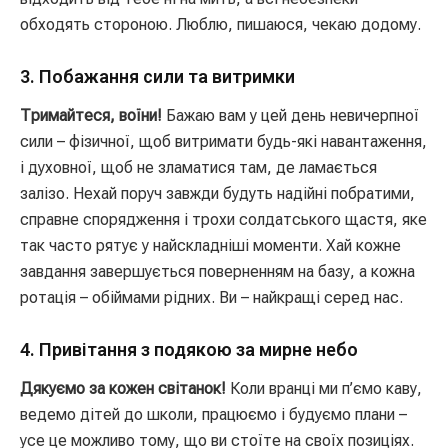
обходять стороною. Люблю, пишаюся, чекаю додому.
3. Побажання сили та витримки
Тримайтеся, воїни!
Бажаю вам у цей день невичерпної
сили – фізичної, щоб витримати будь-які навантаження,
і духовної, щоб не зламатися там, де ламається
залізо. Нехай поруч завжди будуть надійні побратими,
справне спорядження і трохи солдатського щастя, яке
так часто рятує у найскладніші моменти. Хай кожне
завдання завершується поверненням на базу, а кожна
ротація – обіймами рідних. Ви – найкращі серед нас.
4. Привітання з подякою за мирне небо
Дякуємо за кожен світанок!
Коли вранці ми п’ємо каву,
ведемо дітей до школи, працюємо і будуємо плани –
усе це можливо тому, що ви стоїте на своїх позиціях.