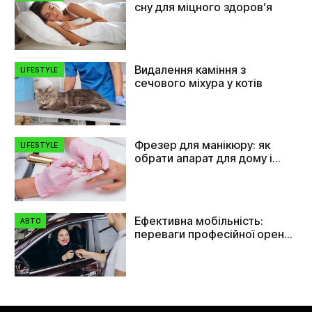
сну для міцного здоров’я
Видалення каміння з
LIFESTYLE
сечового міхура у котів
Фрезер для манікюру: як
LIFESTYLE
обрати апарат для дому і
салону
Ефективна мобільність:
АВТО
переваги професійної оренди
автомобілів в Україні