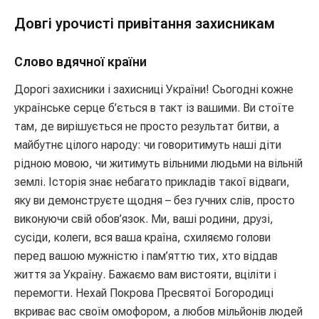
Довгі урочисті привітання захисникам
Слово вдячної країни
Дорогі захисники і захисниці України! Сьогодні кожне
українське серце б’ється в такт із вашими. Ви стоїте
там, де вирішується не просто результат битви, а
майбутнє цілого народу: чи говоритимуть наші діти
рідною мовою, чи житимуть вільними людьми на вільній
землі. Історія знає небагато прикладів такої відваги,
яку ви демонструєте щодня – без гучних слів, просто
виконуючи свій обов’язок. Ми, ваші родини, друзі,
сусіди, колеги, вся ваша країна, схиляємо голови
перед вашою мужністю і пам’яттю тих, хто віддав
життя за Україну. Бажаємо вам вистояти, вціліти і
перемогти. Нехай Покрова Пресвятої Богородиці
вкриває вас своїм омофором, а любов мільйонів людей