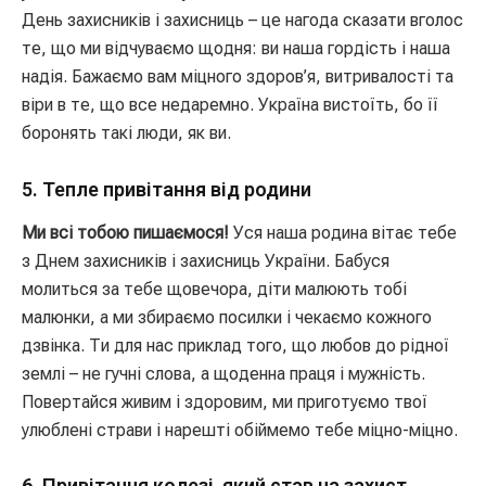
День захисників і захисниць – це нагода сказати вголос
те, що ми відчуваємо щодня: ви наша гордість і наша
надія. Бажаємо вам міцного здоров’я, витривалості та
віри в те, що все недаремно. Україна вистоїть, бо її
боронять такі люди, як ви.
5. Тепле привітання від родини
Ми всі тобою пишаємося!
Уся наша родина вітає тебе
з Днем захисників і захисниць України. Бабуся
молиться за тебе щовечора, діти малюють тобі
малюнки, а ми збираємо посилки і чекаємо кожного
дзвінка. Ти для нас приклад того, що любов до рідної
землі – не гучні слова, а щоденна праця і мужність.
Повертайся живим і здоровим, ми приготуємо твої
улюблені страви і нарешті обіймемо тебе міцно-міцно.
6. Привітання колезі, який став на захист