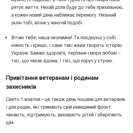
рятує життя. Нехай доля буде до тебе прихильною,
а кожен новий день наближає перемогу. Низький
уклін тобі, воїне у жіночій подобі.
Вітаю тебе, наша незламна! Ти поєднуєш у собі
ніжність і крицю, і саме такі жінки творять історію
України. Бажаю здоров’я, терпіння і моря любові –
тієї, що чекає вдома, і тієї, що поруч у строю.
Привітання ветеранам і родинам
захисників
Свято 1 жовтня – це також день пошани для ветеранів
і для родин, які тримають свій невидимий фронт:
чекають, підтримують, виховують дітей і зберігають
дім.