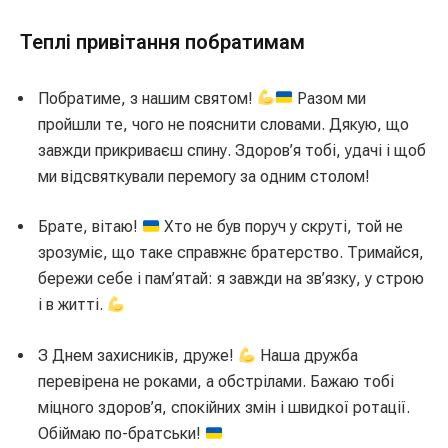
Теплі привітання побратимам
Побратиме, з нашим святом!
Разом ми
пройшли те, чого не пояснити словами. Дякую, що
завжди прикриваєш спину. Здоров’я тобі, удачі і щоб
ми відсвяткували перемогу за одним столом!
Брате, вітаю!
Хто не був поруч у скруті, той не
зрозуміє, що таке справжнє братерство. Тримайся,
бережи себе і пам’ятай: я завжди на зв’язку, у строю
і в житті.
З Днем захисників, друже!
Наша дружба
перевірена не роками, а обстрілами. Бажаю тобі
міцного здоров’я, спокійних змін і швидкої ротації.
Обіймаю по-братськи!