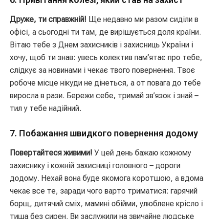
Друже, ти справжній!
Ще недавно ми разом сиділи в
офісі, а сьогодні ти там, де вирішується доля країни.
Вітаю тебе з Днем захисників і захисниць України і
хочу, щоб ти знав: увесь колектив пам’ятає про тебе,
слідкує за новинами і чекає твого повернення. Твоє
робоче місце нікуди не дінеться, а от повага до тебе
виросла в рази. Бережи себе, тримай зв’язок і знай –
тил у тебе надійний.
7. Побажання швидкого повернення додому
Повертайтеся живими!
У цей день бажаю кожному
захиснику і кожній захисниці головного – дороги
додому. Нехай вона буде якомога коротшою, а вдома
чекає все те, заради чого варто триматися: гарячий
борщ, дитячий сміх, мамині обійми, улюблене крісло і
тиша без сирен. Ви заслужили на звичайне людське