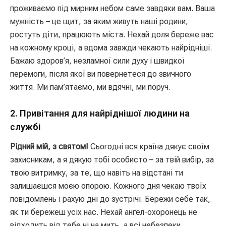
проживаємо під мирним небом саме завдяки вам. Ваша
мужність – це щит, за яким живуть наші родини,
ростуть діти, працюють міста. Нехай доля береже вас
на кожному кроці, а вдома завжди чекають найрідніші.
Бажаю здоров’я, незламної сили духу і швидкої
перемоги, після якої ви повернетеся до звичного
життя. Ми пам’ятаємо, ми вдячні, ми поруч.
2. Привітання для найріднішої людини на
службі
Рідний мій, з святом!
Сьогодні вся країна дякує своїм
захисникам, а я дякую тобі особисто – за твій вибір, за
твою витримку, за те, що навіть на відстані ти
залишаєшся моєю опорою. Кожного дня чекаю твоїх
повідомлень і рахую дні до зустрічі. Бережи себе так,
як ти бережеш усіх нас. Нехай ангел-охоронець не
відходить від тебе ні на мить, а всі небезпеки