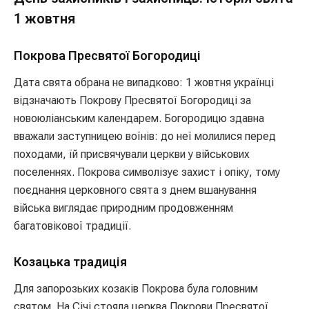
1 жовтня
Покрова Пресвятої Богородиці
Дата свята обрана не випадково: 1 жовтня українці
відзначають Покрову Пресвятої Богородиці за
новоюліанським календарем. Богородицю здавна
вважали заступницею воїнів: до неї молилися перед
походами, їй присвячували церкви у військових
поселеннях. Покрова символізує захист і опіку, тому
поєднання церковного свята з днем вшанування
війська виглядає природним продовженням
багатовікової традиції.
Козацька традиція
Для запорозьких козаків Покрова була головним
святом. На Січі стояла церква Покрови Пресвятої