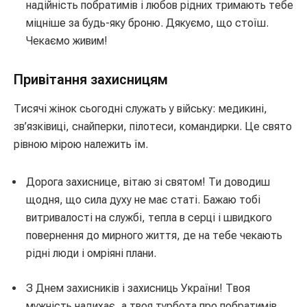
надійність побратимів і любов рідних тримають тебе
міцніше за будь-яку броню. Дякуємо, що стоїш.
Чекаємо живим!
Привітання захисницям
Тисячі жінок сьогодні служать у війську: медикині,
зв’язківиці, снайперки, пілотеси, командирки. Це свято
рівною мірою належить їм.
Дорога захиснице, вітаю зі святом! Ти доводиш
щодня, що сила духу не має статі. Бажаю тобі
витривалості на службі, тепла в серці і швидкого
повернення до мирного життя, де на тебе чекають
рідні люди і омріяні плани.
З Днем захисників і захисниць України! Твоя
мужність надихає, а твоя турбота про побратимів