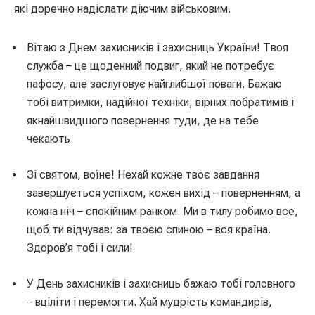
які доречно надіслати діючим військовим.
Вітаю з Днем захисників і захисниць України! Твоя
служба – це щоденний подвиг, який не потребує
пафосу, але заслуговує найглибшої поваги. Бажаю
тобі витримки, надійної техніки, вірних побратимів і
якнайшвидшого повернення туди, де на тебе
чекають.
Зі святом, воїне! Нехай кожне твоє завдання
завершується успіхом, кожен вихід – поверненням, а
кожна ніч – спокійним ранком. Ми в тилу робимо все,
щоб ти відчував: за твоєю спиною – вся країна.
Здоров’я тобі і сили!
У День захисників і захисниць бажаю тобі головного
– вціліти і перемогти. Хай мудрість командирів,