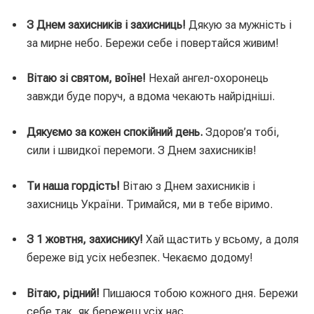
З Днем захисників і захисниць!
Дякую за мужність і
за мирне небо. Бережи себе і повертайся живим!
Вітаю зі святом, воїне!
Нехай ангел-охоронець
завжди буде поруч, а вдома чекають найрідніші.
Дякуємо за кожен спокійний день.
Здоров’я тобі,
сили і швидкої перемоги. З Днем захисників!
Ти наша гордість!
Вітаю з Днем захисників і
захисниць України. Тримайся, ми в тебе віримо.
З 1 жовтня, захиснику!
Хай щастить у всьому, а доля
береже від усіх небезпек. Чекаємо додому!
Вітаю, рідний!
Пишаюся тобою кожного дня. Бережи
себе так, як бережеш усіх нас.