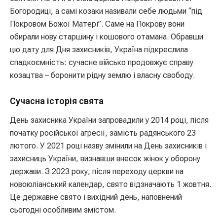
Богородиці, а самі козаки називали себе людьми “під
Покровом Божої Матері”. Саме на Покрову вони
обирали нову старшину і кошового отамана. Обравши
цю дату для Дня захисників, Україна підкреслила
спадкоємність: сучасне військо продовжує справу
козацтва – боронити рідну землю і власну свободу.
Сучасна історія свята
День захисника України запровадили у 2014 році, після
початку російської агресії, замість радянського 23
лютого. У 2021 році назву змінили на День захисників і
захисниць України, визнавши внесок жінок у оборону
держави. З 2023 року, після переходу церкви на
новоюліанський календар, свято відзначають 1 жовтня.
Це державне свято і вихідний день, наповнений
сьогодні особливим змістом.