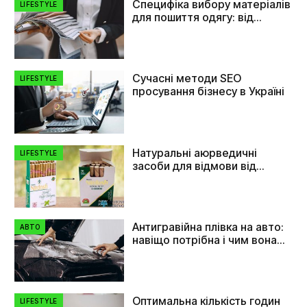
Специфіка вибору матеріалів
LIFESTYLE
для пошиття одягу: від
плащівки до флізеліну
Сучасні методи SEO
LIFESTYLE
просування бізнесу в Україні
Натуральні аюрведичні
LIFESTYLE
засоби для відмови від
куріння
Антигравійна плівка на авто:
АВТО
навіщо потрібна і чим вона
допомагає
Оптимальна кількість годин
LIFESTYLE