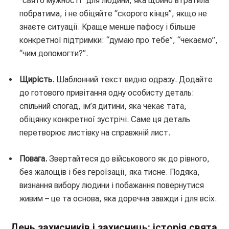
“свято мужності” для людини, яка щойно втратила
побратима, і не обіцяйте “скорого кінця”, якщо не
знаєте ситуації. Краще менше пафосу і більше
конкретної підтримки: “думаю про тебе”, “чекаємо”,
“чим допомогти?”.
Щирість.
Шаблонний текст видно одразу. Додайте
до готового привітання одну особисту деталь:
спільний спогад, ім’я дитини, яка чекає тата,
обіцянку конкретної зустрічі. Саме ця деталь
перетворює листівку на справжній лист.
Повага.
Звертайтеся до військового як до рівного,
без жалощів і без героїзації, яка тисне. Подяка,
визнання вибору людини і побажання повернутися
живим – це та основа, яка доречна завжди і для всіх.
День захисників і захисниць: історія свята