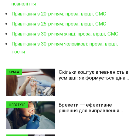
повноліття
Привітання з 20-річчям: проза, вірші, СМС
Привітання з 25-річчям: проза, вірші, СМС
Привітання з 30-річчям жінці: проза, вірші, СМС
Привітання з 30-річчям чоловікові: проза, вірші,
тости
Скільки коштує впевненість в
КРАСА
усмішці: як формується ціна
на імплант зуба
Брекети — ефективне
LIFESTYLE
рішення для виправлення
прикусу та вирівнювання
зубів