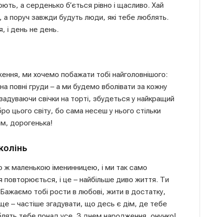
ють, а серденько б’ється рівно і щасливо. Хай
, а поруч завжди будуть люди, які тебе люблять.
, і день не день.
ження, ми хочемо побажати тобі найголовнішого:
на повні груди – а ми будемо вболівати за кожну
задуваючи свічки на торті, збудеться у найкращий
бро цього світу, бо сама несеш у нього стільки
ом, дорогенька!
колінь
 ж маленькою іменинницею, і ми так само
я повторюється, і це – найбільше диво життя. Ти
 Бажаємо тобі рости в любові, жити в достатку,
 ще – частіше згадувати, що десь є дім, де тебе
юблять тебе понад усе. З днем народження, онучко!