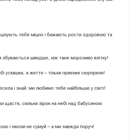
 цілують тебе міцно і бажають рости здоровою та
я збуваються швидше, ніж тане морозиво влітку!
і усмішки, а життя – тільки приємні сюрпризи!
села і знай: ми любимо тебе найбільше у світі!
и щастя, скільки зірок на небі над бабусиною
ю і ніколи не сумуй – а ми завжди поруч!