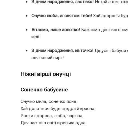
З днем народження, ластівко!
Нехай ангел-охо
Онучко люба, зі святом тебе!
Хай здоров’я буде
Вітаємо, наше золотко!
Бажаємо дзвінкого сміх
мрії!
З днем народження, квіточко!
Дідусь і бабуся 
святковий пиріг!
Ніжні вірші онучці
Сонечко бабусине
Онучко мила, сонечко ясне,
Хай доля твоя буде щедра й красна.
Рости здорова, люба, чарівна,
Для нас ти в світі зіронька одна.