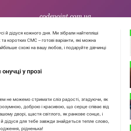
сі й дідуся кожного дня. Ми зібрали найтепліші
х та коротких СМС – готові варіанти, які можна
айбільше схожі на вашу любов, і подаруйте дівчинці
онучці у прозі
усем не можемо стримати сліз радості, згадуючи, як
ю розумною, доброю і красивою, що серце співає від
ашому дворі, щастя світлого, як ранкове сонце, і
сі й дідуся для тебе завжди знайдеться тепле слово,
ародження, рідненька!