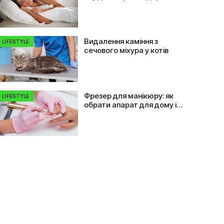
Видалення каміння з
LIFESTYLE
сечового міхура у котів
Фрезер для манікюру: як
LIFESTYLE
обрати апарат для дому і
салону