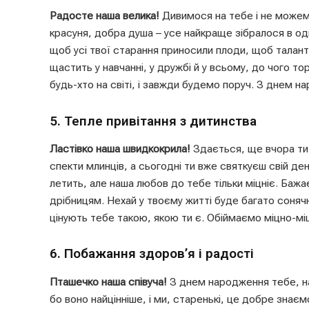
Радосте наша велика!
Дивимося на тебе і не можемо
красуня, добра душа – усе найкраще зібралося в од
щоб усі твої старання приносили плоди, щоб таланти
щастить у навчанні, у дружбі й у всьому, до чого то
будь-хто на світі, і завжди будемо поруч. З днем н
5. Тепле привітання з дитинства
Ластівко наша швидкокрила!
Здається, ще вчора ти 
спекти млинців, а сьогодні ти вже святкуєш свій де
летить, але наша любов до тебе тільки міцніє. Бажа
дрібницям. Нехай у твоєму житті буде багато сонячних
цінують тебе такою, якою ти є. Обіймаємо міцно-мі
6. Побажання здоров’я і радості
Пташечко наша співуча!
З днем народження тебе, н
бо воно найцінніше, і ми, старенькі, це добре знаєм