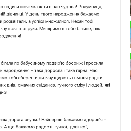
 надивитися: яка ж ти в нас чудова! Розумниця,
ній дівчинці. У день твого народження бажаємо,
 розквітали, а успіхи множилися. Нехай тобі
ркнуться твої руки. Ми віримо в тебе більше, ніж
ародження!
бігала по бабусиному подвір’ю босоніж і просила
нь народження – така доросла і така гарна. Час
ємо тобі зберегти дитячу щирість і вміння радіти
 днів, смачних сніданків, гучного сміху і людей, які
цно!
аша дорога онучко! Найперше бажаємо здоров’я –
о. А ще бажаємо радості: гучної, дзвінкої,