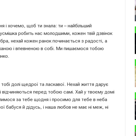
 і хочемо, щоб ти знала: ти – найбільший
 усмішка робить нас молодшими, кожен твій дзвінок
бра, нехай кожен ранок починається з радості, а
оханою і впевненою в собі. Ми пишаємося тобою
нко.
тобі долі щедрої та ласкавої. Нехай життя дарує
які відчиняються перед тобою самі. Хай у твоєму домі
олимося за тебе щодня і просимо для тебе в неба
ої бабуся й дідусь, і наша любов не має ні меж, ні