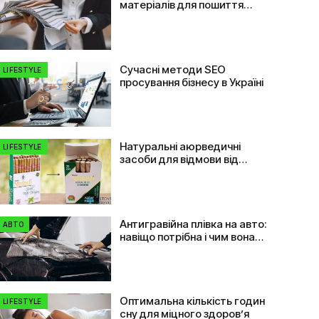
матеріалів для пошиття
одягу: від плащівки до
флізеліну
Сучасні методи SEO
LIFESTYLE
просування бізнесу в Україні
Натуральні аюрведичні
LIFESTYLE
засоби для відмови від
куріння
Антигравійна плівка на авто:
АВТО
навіщо потрібна і чим вона
допомагає
Оптимальна кількість годин
LIFESTYLE
сну для міцного здоров’я