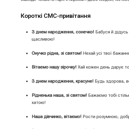
Короткі СМС-привітання
З днем народження, сонечко!
Бабуся й дідусь
щасливою!
Онучко рідна, зі святом!
Нехай усі твої бажанн
Вітаємо нашу зірочку!
Хай кожен день дарує тоб
З днем народження, красуне!
Будь здорова, ве
Рідненька наша, зі святом!
Бажаємо тобі стільк
хатою!
Наша дівчинко, вітаємо!
Рости розумною, добро