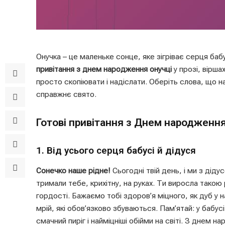
Онучка – це маленьке сонце, яке зігріває серця бабу
привітання з днем народження онучці
у прозі, вірша
просто скопіювати і надіслати. Оберіть слова, що н
справжнє свято.
Готові привітання з Днем народження 
1. Від усього серця бабусі й дідуся
Сонечко наше рідне!
Сьогодні твій день, і ми з дід
тримали тебе, крихітну, на руках. Ти виросла тако
гордості. Бажаємо тобі здоров’я міцного, як дуб у н
мрій, які обов’язково збуваються. Пам’ятай: у бабу
смачний пиріг і найміцніші обійми на світі. З днем н