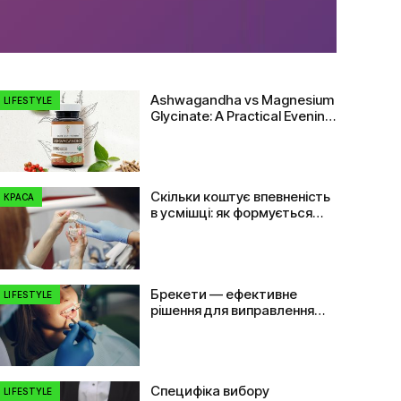
Ashwagandha vs Magnesium
LIFESTYLE
Glycinate: A Practical Evening
Comparison
Скільки коштує впевненість
КРАСА
в усмішці: як формується
ціна на імплант зуба
Брекети — ефективне
LIFESTYLE
рішення для виправлення
прикусу та вирівнювання
зубів
Специфіка вибору
LIFESTYLE