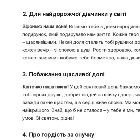
2. Для найдорожчої дівчинки у світі
Зіронько наша ясна!
Вітаємо тебе з днем народження
подарунок, який подарувало нам життя. Кожна твоя
– щасливішими. Нехай доля стелить тобі рушники до
кожен вечір – зі спокою в душі. Рости здоровою, к
кожної хвилини і любимо тебе безмежно, наша дівчи
3. Побажання щасливої долі
Квіточко наша ніжна!
У цей святковий день бажаємо 
тобі вірних друзів, добрих людей на шляху і двері, 
завжди пахне щастям, а в серці живе спокій. Ми м
найкращого. Знай, що б не сталося – у тебе є ми, тв
умов. Зі святом, рідна!
4. Про гордість за онучку