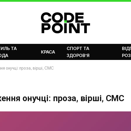
ИЛЬ ТА
СПОРТ ТА
ВІД
КРАСА
ОДА
ЗДОРОВ’Я
РОЗ
я онучці: проза, вірші, СМС
ння онучці: проза, вірші, СМС