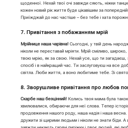
щоденної. Нехай твої очі завжди сяють, ніжки танцю
кожен новий рік життя буде цікавішим за попередній
Приїжджай до нас частіше – без тебе і хата порожня
7. Привітання з побажанням мрій
Мрійнице наша чарівна!
Сьогодні, у твій день народ
ніколи не переставай мріяти. Мрій сміливо, широко, 
твою мрію, як за свою. Нехай усе, що ти загадаєш, 
спосіб і в найкращий час. Ти заслуговуєш на все до
світла. Люби життя, а воно любитиме тебе. Зі свят
8. Зворушливе привітання про любов по
Скарбе наш безцінний!
Колись твоя мама була такою
хвилювалися, обираючи для неї слова. Тепер історі
продовження нашого роду, наша надія і наша весна.
дружити зі щирими людьми і ніколи не знати біди. А
завжди чекають гарячі пиріжки і двоє людей, які л