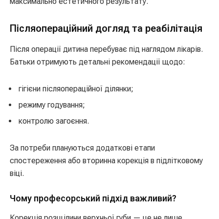
максимально естетичного результату.
Післяопераційний догляд та реабілітація
Після операції дитина перебуває під наглядом лікарів.
Батьки отримують детальні рекомендації щодо:
гігієни післяопераційної ділянки;
режиму годування;
контролю загоєння.
За потреби плануються додаткові етапи
спостереження або вторинна корекція в підлітковому
віці.
Чому професорський підхід важливий?
Корекція розщілини верхньої губи — це не лише