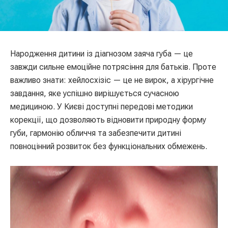
Народження дитини із діагнозом заяча губа — це
завжди сильне емоційне потрясіння для батьків. Проте
важливо знати: хейлосхізіс — це не вирок, а хірургічне
завдання, яке успішно вирішується сучасною
медициною. У Києві доступні передові методики
корекції, що дозволяють відновити природну форму
губи, гармонію обличчя та забезпечити дитині
повноцінний розвиток без функціональних обмежень.