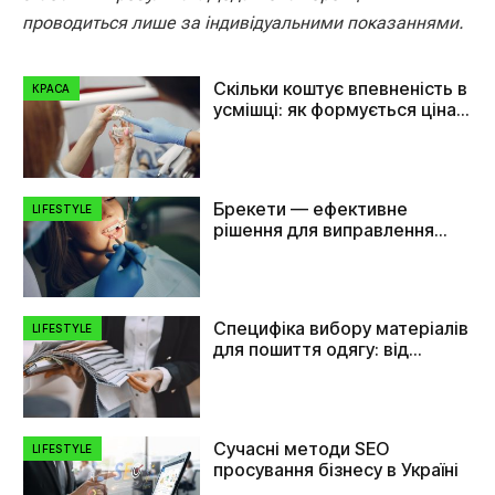
проводиться лише за індивідуальними показаннями.
Скільки коштує впевненість в
КРАСА
усмішці: як формується ціна
на імплант зуба
Брекети — ефективне
LIFESTYLE
рішення для виправлення
прикусу та вирівнювання
зубів
Специфіка вибору матеріалів
LIFESTYLE
для пошиття одягу: від
плащівки до флізеліну
Сучасні методи SEO
LIFESTYLE
просування бізнесу в Україні