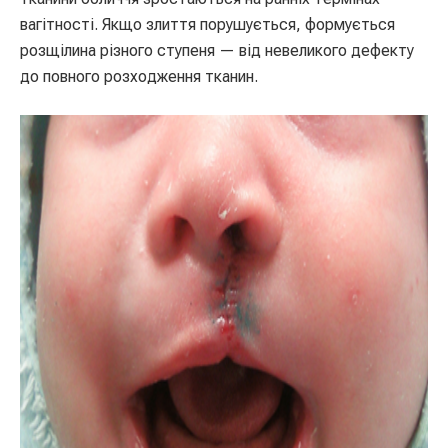
вагітності. Якщо злиття порушується, формується
розщілина різного ступеня — від невеликого дефекту
до повного розходження тканин.