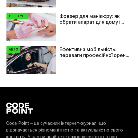
Фрезер для манікюру: як
LIFESTYLE
обрати апарат для дому і
салону
Ефективна мобільність:
АВТО
переваги професійної оренди
автомобілів в Україні
Code Point – це сучасний інтернет-журнал, що
відзначається різноманітністю та актуальністю свого
контенту. У нас ви знайдете захоплюючі статті про