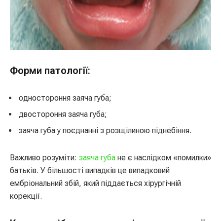
Форми патології:
одностороння заяча губа;
двостороння заяча губа;
заяча губа у поєднанні з розщілиною піднебіння.
Важливо розуміти:
заяча губа
не є наслідком «помилки»
батьків. У більшості випадків це випадковий
ембріональний збій, який піддається хірургічній
корекції.