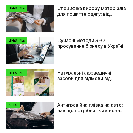
Специфіка вибору матеріалів
LIFESTYLE
для пошиття одягу: від
плащівки до флізеліну
Сучасні методи SEO
LIFESTYLE
просування бізнесу в Україні
Натуральні аюрведичні
LIFESTYLE
засоби для відмови від
куріння
Антигравійна плівка на авто:
АВТО
навіщо потрібна і чим вона
допомагає