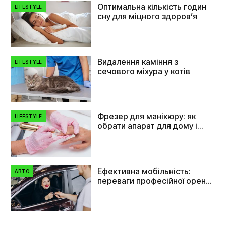
Оптимальна кількість годин
LIFESTYLE
сну для міцного здоров’я
Видалення каміння з
LIFESTYLE
сечового міхура у котів
Фрезер для манікюру: як
LIFESTYLE
обрати апарат для дому і
салону
Ефективна мобільність:
АВТО
переваги професійної оренди
автомобілів в Україні