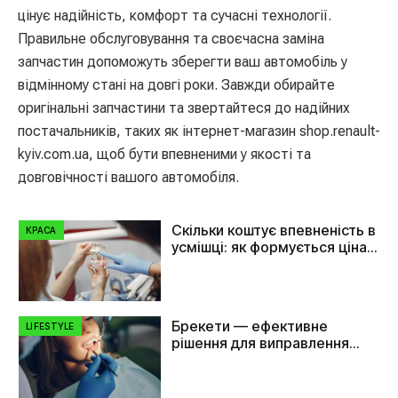
цінує надійність, комфорт та сучасні технології.
Правильне обслуговування та своєчасна заміна
запчастин допоможуть зберегти ваш автомобіль у
відмінному стані на довгі роки. Завжди обирайте
оригінальні запчастини та звертайтеся до надійних
постачальників, таких як інтернет-магазин shop.renault-
kyiv.com.ua, щоб бути впевненими у якості та
довговічності вашого автомобіля.
Скільки коштує впевненість в
КРАСА
усмішці: як формується ціна
на імплант зуба
Брекети — ефективне
LIFESTYLE
рішення для виправлення
прикусу та вирівнювання
зубів