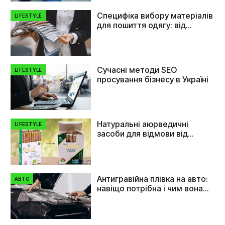
Специфіка вибору матеріалів
LIFESTYLE
для пошиття одягу: від
плащівки до флізеліну
Сучасні методи SEO
LIFESTYLE
просування бізнесу в Україні
Натуральні аюрведичні
LIFESTYLE
засоби для відмови від
куріння
Антигравійна плівка на авто:
АВТО
навіщо потрібна і чим вона
допомагає