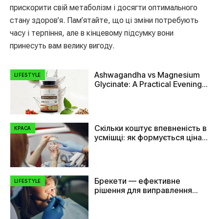
прискорити свій метаболізм і досягти оптимального
стану здоров’я. Пам’ятайте, що ці зміни потребують
часу і терпіння, але в кінцевому підсумку вони
принесуть вам велику вигоду.
Ashwagandha vs Magnesium
LIFESTYLE
Glycinate: A Practical Evening
Comparison
Скільки коштує впевненість в
КРАСА
усмішці: як формується ціна
на імплант зуба
Брекети — ефективне
LIFESTYLE
рішення для виправлення
прикусу та вирівнювання
зубів