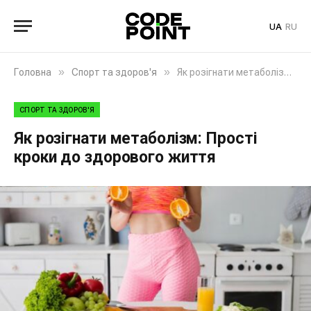
UA
RU
»
»
Головна
Спорт та здоров'я
Як розігнати метаболізм: Прості кроки до здорового життя
СПОРТ ТА ЗДОРОВ'Я
Як розігнати метаболізм: Прості
кроки до здорового життя