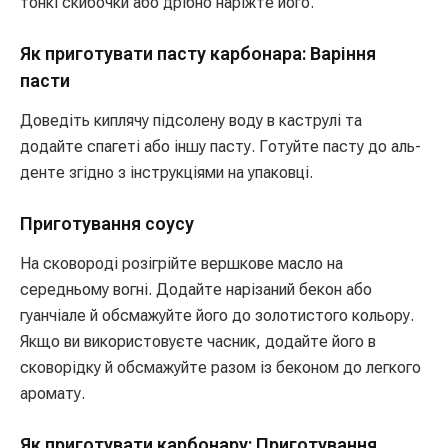
тонкі скибочки або дрібно наріжте його.
Як приготувати пасту карбонара: Варіння
пасти
Доведіть киплячу підсолену воду в каструлі та
додайте спагеті або іншу пасту. Готуйте пасту до аль-
денте згідно з інструкціями на упаковці.
Приготування соусу
На сковороді розігрійте вершкове масло на
середньому вогні. Додайте нарізаний бекон або
гуанчіале й обсмажуйте його до золотистого кольору.
Якщо ви використовуєте часник, додайте його в
сковорідку й обсмажуйте разом із беконом до легкого
аромату.
Як приготувати карбонару: Приготування