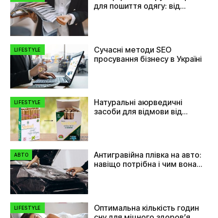
для пошиття одягу: від
плащівки до флізеліну
Сучасні методи SEO
LIFESTYLE
просування бізнесу в Україні
Натуральні аюрведичні
LIFESTYLE
засоби для відмови від
куріння
Антигравійна плівка на авто:
АВТО
навіщо потрібна і чим вона
допомагає
Оптимальна кількість годин
LIFESTYLE
сну для міцного здоров’я