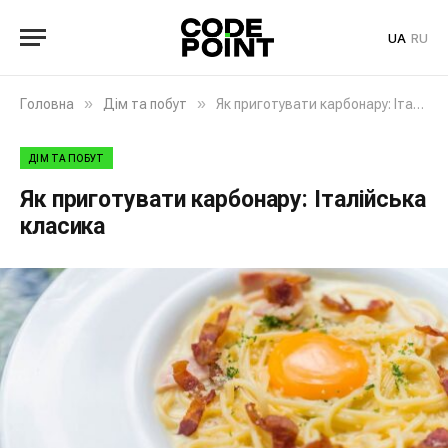
UA
RU
»
»
Головна
Дім та побут
Як приготувати карбонару: Італійська класика
ДІМ ТА ПОБУТ
Як приготувати карбонару: Італійська
класика