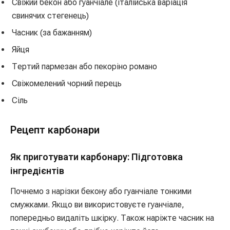
Свіжий бекон або гуанчіале (італійська варіація
свинячих стегенець)
Часник (за бажанням)
Яйця
Тертий пармезан або пекоріно романо
Свіжомелений чорний перець
Сіль
Рецепт карбонари
Як приготувати карбонару: Підготовка
інгредієнтів
Почнемо з нарізки бекону або гуанчіале тонкими
смужками. Якщо ви використовуєте гуанчіале,
попередньо видаліть шкірку. Також наріжте часник на