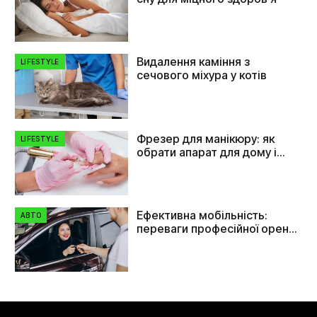
Видалення каміння з
LIFESTYLE
сечового міхура у котів
Фрезер для манікюру: як
LIFESTYLE
обрати апарат для дому і
салону
Ефективна мобільність:
АВТО
переваги професійної оренди
автомобілів в Україні