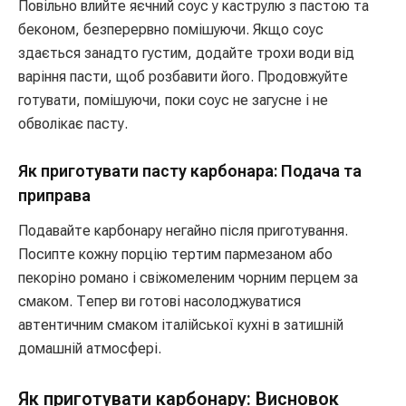
Повільно влийте яєчний соус у каструлю з пастою та
беконом, безперервно помішуючи. Якщо соус
здається занадто густим, додайте трохи води від
варіння пасти, щоб розбавити його. Продовжуйте
готувати, помішуючи, поки соус не загусне і не
обволікає пасту.
Як приготувати пасту карбонара: Подача та
приправа
Подавайте карбонару негайно після приготування.
Посипте кожну порцію тертим пармезаном або
пекоріно романо і свіжомеленим чорним перцем за
смаком. Тепер ви готові насолоджуватися
автентичним смаком італійської кухні в затишній
домашній атмосфері.
Як приготувати карбонару: Висновок