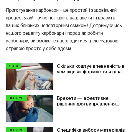
Приготування карбонари – це простий і задовільний
процес, який точно потішить ваш апетит і вразить
ваших близьких неповторним смаком! Дотримуючись
нашого рецепту карбонари і порад як робити
карбонару, ви зможете насолодитися цією чудовою
стравою просто у себе вдома.
Скільки коштує впевненість в
КРАСА
усмішці: як формується ціна
на імплант зуба
Брекети — ефективне
LIFESTYLE
рішення для виправлення
прикусу та вирівнювання
зубів
Специфіка вибору матеріалів
LIFESTYLE