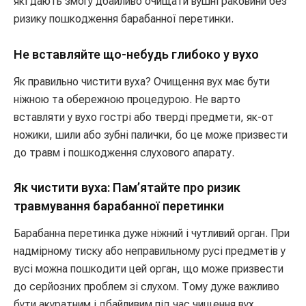
які дають змогу дбайливо очищати вушні раковини без
ризику пошкодження барабанної перетинки.
Не вставляйте що-небудь глибоко у вухо
Як правильно чистити вуха? Очищення вух має бути
ніжною та обережною процедурою. Не варто
вставляти у вухо гострі або тверді предмети, як-от
ножики, шили або зубні палички, бо це може призвести
до травм і пошкодження слухового апарату.
Як чистити вуха: Пам’ятайте про ризик
травмування барабанної перетинки
Барабанна перетинка дуже ніжний і чутливий орган. При
надмірному тиску або неправильному русі предметів у
вусі можна пошкодити цей орган, що може призвести
до серйозних проблем зі слухом. Тому дуже важливо
бути акуратним і дбайливим під час чищення вух.