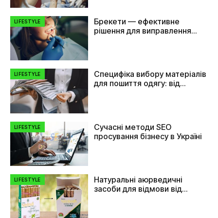
Брекети — ефективне
LIFESTYLE
рішення для виправлення
прикусу та вирівнювання
зубів
Специфіка вибору матеріалів
LIFESTYLE
для пошиття одягу: від
плащівки до флізеліну
Сучасні методи SEO
LIFESTYLE
просування бізнесу в Україні
Натуральні аюрведичні
LIFESTYLE
засоби для відмови від
куріння