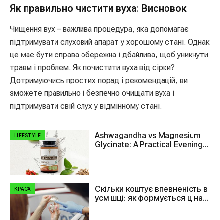
Як правильно чистити вуха: Висновок
Чищення вух – важлива процедура, яка допомагає
підтримувати слуховий апарат у хорошому стані. Однак
це має бути справа обережна і дбайлива, щоб уникнути
травм і проблем. Як почистити вуха від сірки?
Дотримуючись простих порад і рекомендацій, ви
зможете правильно і безпечно очищати вуха і
підтримувати свій слух у відмінному стані.
Ashwagandha vs Magnesium
LIFESTYLE
Glycinate: A Practical Evening
Comparison
Скільки коштує впевненість в
КРАСА
усмішці: як формується ціна
на імплант зуба