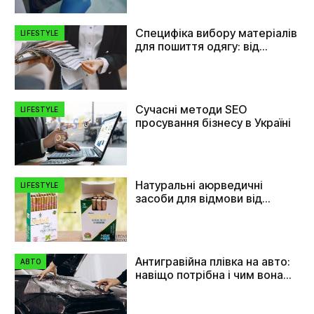
Специфіка вибору матеріалів
LIFESTYLE
для пошиття одягу: від
плащівки до флізеліну
Сучасні методи SEO
LIFESTYLE
просування бізнесу в Україні
Натуральні аюрведичні
LIFESTYLE
засоби для відмови від
куріння
Антигравійна плівка на авто:
АВТО
навіщо потрібна і чим вона
допомагає