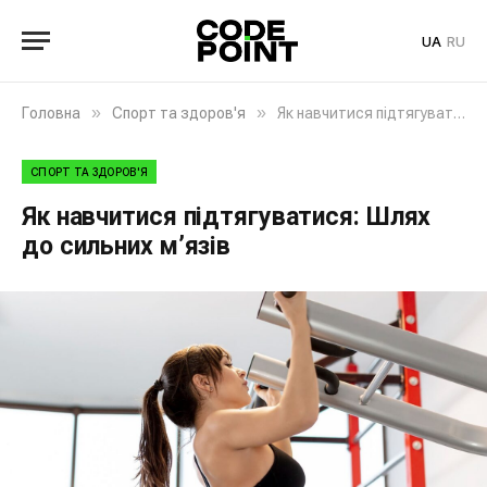
UA
RU
»
»
Головна
Спорт та здоров'я
Як навчитися підтягуватися: Шлях до сильних м’язів
СПОРТ ТА ЗДОРОВ'Я
Як навчитися підтягуватися: Шлях
до сильних м’язів