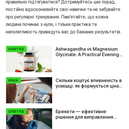
правильно підтягуватися? Дотримуйтесь цих порад,
постійно вдосконалюйте свої навички та не забувайте
про регулярні тренування. Пам’ятайте, що кожна
людина починає з нуля, і тільки практика та
наполегливість приведуть вас до бажаних результатів.
Ashwagandha vs Magnesium
LIFESTYLE
Glycinate: A Practical Evening
Comparison
Скільки коштує впевненість в
КРАСА
усмішці: як формується ціна
на імплант зуба
Брекети — ефективне
LIFESTYLE
рішення для виправлення
прикусу та вирівнювання
зубів