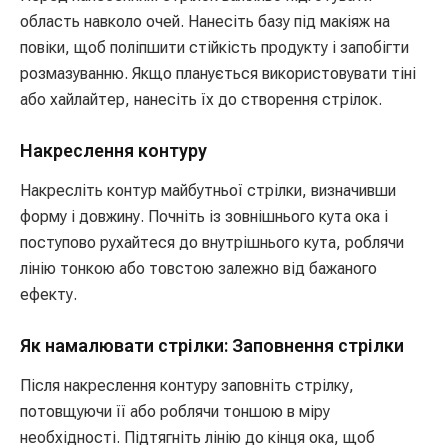
область навколо очей. Нанесіть базу під макіяж на
повіки, щоб поліпшити стійкість продукту і запобігти
розмазуванню. Якщо планується використовувати тіні
або хайлайтер, нанесіть їх до створення стрілок.
Накреслення контуру
Накресліть контур майбутньої стрілки, визначивши
форму і довжину. Почніть із зовнішнього кута ока і
поступово рухайтеся до внутрішнього кута, роблячи
лінію тонкою або товстою залежно від бажаного
ефекту.
Як намалювати стрілки: Заповнення стрілки
Після накреслення контуру заповніть стрілку,
потовщуючи її або роблячи тоншою в міру
необхідності. Підтягніть лінію до кінця ока, щоб