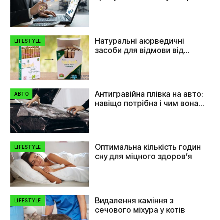
Натуральні аюрведичні
LIFESTYLE
засоби для відмови від
куріння
Антигравійна плівка на авто:
АВТО
навіщо потрібна і чим вона
допомагає
Оптимальна кількість годин
LIFESTYLE
сну для міцного здоров’я
Видалення каміння з
LIFESTYLE
сечового міхура у котів