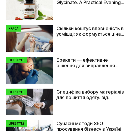
Glycinate: A Practical Evening
Comparison
Скільки коштує впевненість в
КРАСА
усмішці: як формується ціна
на імплант зуба
Брекети — ефективне
LIFESTYLE
рішення для виправлення
прикусу та вирівнювання
зубів
Специфіка вибору матеріалів
LIFESTYLE
для пошиття одягу: від
плащівки до флізеліну
Сучасні методи SEO
LIFESTYLE
просування бізнесу в Україні