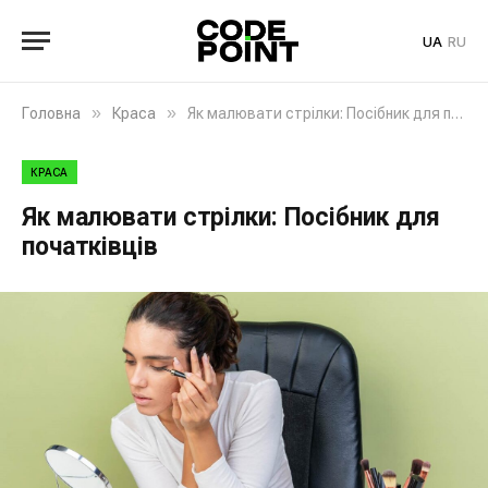
UA
RU
»
»
Головна
Краса
Як малювати стрілки: Посібник для початківців
КРАСА
Як малювати стрілки: Посібник для
початківців