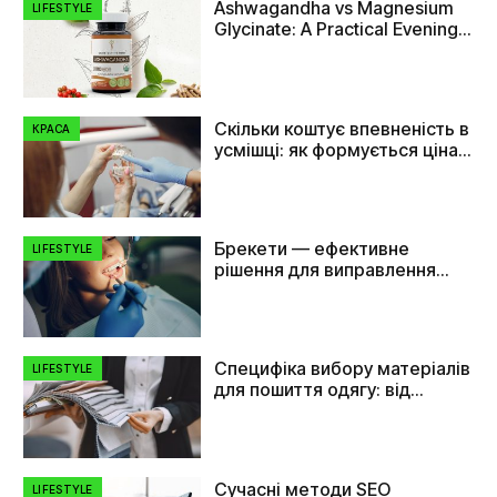
Ashwagandha vs Magnesium
LIFESTYLE
Glycinate: A Practical Evening
Comparison
Скільки коштує впевненість в
КРАСА
усмішці: як формується ціна
на імплант зуба
Брекети — ефективне
LIFESTYLE
рішення для виправлення
прикусу та вирівнювання
зубів
Специфіка вибору матеріалів
LIFESTYLE
для пошиття одягу: від
плащівки до флізеліну
Сучасні методи SEO
LIFESTYLE