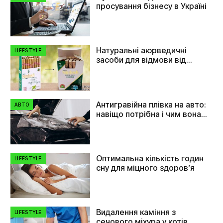
просування бізнесу в Україні
Натуральні аюрведичні
LIFESTYLE
засоби для відмови від
куріння
Антигравійна плівка на авто:
АВТО
навіщо потрібна і чим вона
допомагає
Оптимальна кількість годин
LIFESTYLE
сну для міцного здоров’я
Видалення каміння з
LIFESTYLE
сечового міхура у котів