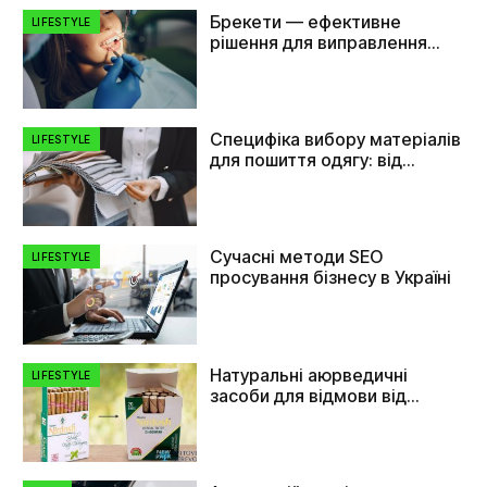
Брекети — ефективне
LIFESTYLE
рішення для виправлення
прикусу та вирівнювання
зубів
Специфіка вибору матеріалів
LIFESTYLE
для пошиття одягу: від
плащівки до флізеліну
Сучасні методи SEO
LIFESTYLE
просування бізнесу в Україні
Натуральні аюрведичні
LIFESTYLE
засоби для відмови від
куріння