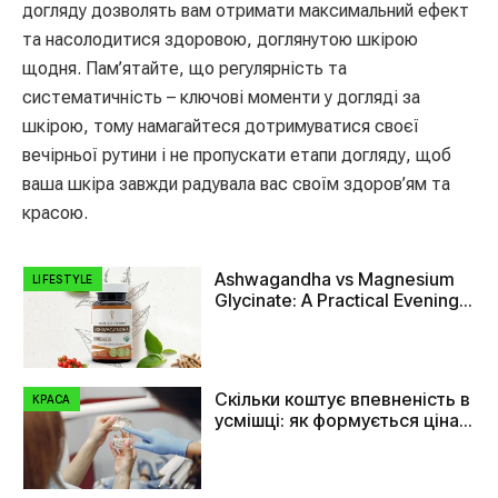
догляду дозволять вам отримати максимальний ефект
та насолодитися здоровою, доглянутою шкірою
щодня. Пам’ятайте, що регулярність та
систематичність – ключові моменти у догляді за
шкірою, тому намагайтеся дотримуватися своєї
вечірньої рутини і не пропускати етапи догляду, щоб
ваша шкіра завжди радувала вас своїм здоров’ям та
красою.
Ashwagandha vs Magnesium
LIFESTYLE
Glycinate: A Practical Evening
Comparison
Скільки коштує впевненість в
КРАСА
усмішці: як формується ціна
на імплант зуба