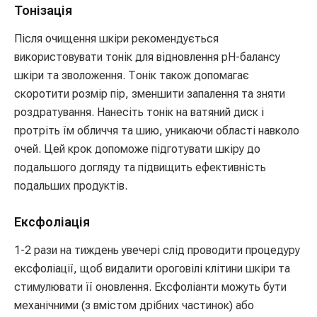
Тонізація
Після очищення шкіри рекомендується
використовувати тонік для відновлення pH-балансу
шкіри та зволоження. Тонік також допомагає
скоротити розмір пір, зменшити запалення та зняти
роздратування. Нанесіть тонік на ватяний диск і
протріть їм обличчя та шию, уникаючи області навколо
очей. Цей крок допоможе підготувати шкіру до
подальшого догляду та підвищить ефективність
подальших продуктів.
Ексфоліація
1-2 рази на тиждень увечері слід проводити процедуру
ексфоліації, щоб видалити ороговілі клітини шкіри та
стимулювати її оновлення. Ексфоліанти можуть бути
механічними (з вмістом дрібних частинок) або