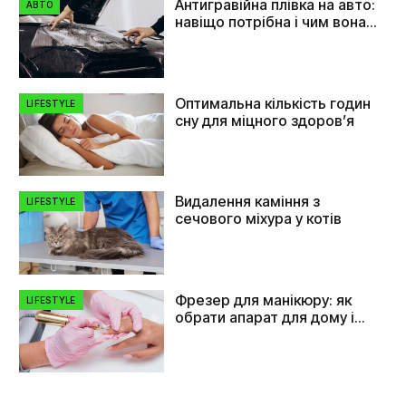
Антигравійна плівка на авто:
АВТО
навіщо потрібна і чим вона
допомагає
Оптимальна кількість годин
LIFESTYLE
сну для міцного здоров’я
Видалення каміння з
LIFESTYLE
сечового міхура у котів
Фрезер для манікюру: як
LIFESTYLE
обрати апарат для дому і
салону