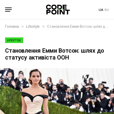
UA
RU
»
»
Головна
Lifestyle
Становлення Емми Вотсон: шлях до статусу активіста ООН
LIFESTYLE
Становлення Емми Вотсон: шлях до
статусу активіста ООН