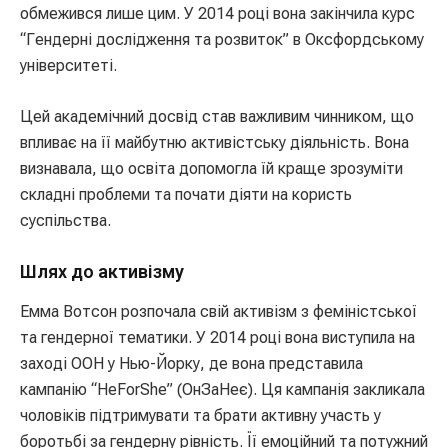
обмежився лише цим. У 2014 році вона закінчила курс
“Гендерні дослідження та розвиток” в Оксфордському
університеті.
Цей академічний досвід став важливим чинником, що
впливає на її майбутню активістську діяльність. Вона
визнавала, що освіта допомогла їй краще зрозуміти
складні проблеми та почати діяти на користь
суспільства.
Шлях до активізму
Емма Вотсон розпочала свій активізм з феміністської
та гендерної тематики. У 2014 році вона виступила на
заході ООН у Нью-Йорку, де вона представила
кампанію “HeForShe” (ОнЗаНеє). Ця кампанія закликала
чоловіків підтримувати та брати активну участь у
боротьбі за гендерну рівність. Її емоційний та потужний