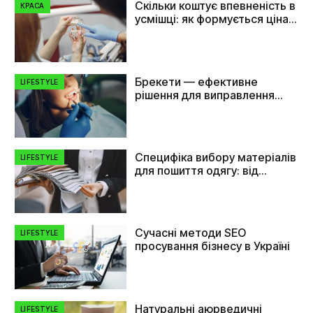
Скільки коштує впевненість в
КРАСА
усмішці: як формується ціна
на імплант зуба
Брекети — ефективне
LIFESTYLE
рішення для виправлення
прикусу та вирівнювання
зубів
Специфіка вибору матеріалів
LIFESTYLE
для пошиття одягу: від
плащівки до флізеліну
Сучасні методи SEO
LIFESTYLE
просування бізнесу в Україні
Натуральні аюрведичні
LIFESTYLE