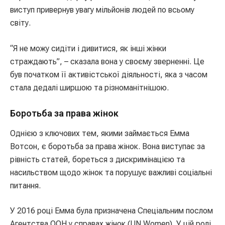
виступ привернув увагу мільйонів людей по всьому
світу.
“Я не можу сидіти і дивитися, як інші жінки
страждають”, – сказала вона у своєму зверненні. Це
був початком її активістської діяльності, яка з часом
стала дедалі ширшою та різноманітнішою.
Боротьба за права жінок
Однією з ключових тем, якими займається Емма
Вотсон, є боротьба за права жінок. Вона виступає за
рівність статей, бореться з дискримінацією та
насильством щодо жінок та порушує важливі соціальні
питання.
У 2016 році Емма була призначена Спеціальним послом
Агентства ООН у справах жінок (UN Women). У цій ролі