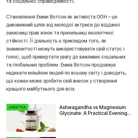
та соціальної справедливості.
Становлення Емми Вотсон як активіста ООН – це
дивовижний шлях від молодої актриси до відданої
захисниці прав жінок та прихильниці екологічної
стійкості. Її діяльність є прикладом того, як
знаменитості можуть використовувати свій статус і
голос, щоб привертати увагу до важливих соціальних
та глобальних проблем. Емма Вотсон продовжує
надихати мільйони людей по всьому світу і доводить,
що кожен може зробити свій внесок у створення
кращого майбутнього для всіх.
Ashwagandha vs Magnesium
LIFESTYLE
Glycinate: A Practical Evening
Comparison