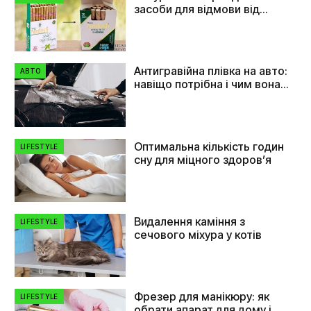
засоби для відмови від
куріння
Антигравійна плівка на авто:
АВТО
навіщо потрібна і чим вона
допомагає
Оптимальна кількість годин
LIFESTYLE
сну для міцного здоров’я
Видалення каміння з
LIFESTYLE
сечового міхура у котів
Фрезер для манікюру: як
LIFESTYLE
обрати апарат для дому і