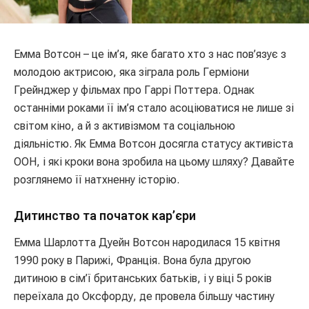
Емма Вотсон – це ім’я, яке багато хто з нас пов’язує з
молодою актрисою, яка зіграла роль Герміони
Грейнджер у фільмах про Гаррі Поттера. Однак
останніми роками її ім’я стало асоціюватися не лише зі
світом кіно, а й з активізмом та соціальною
діяльністю. Як Емма Вотсон досягла статусу активіста
ООН, і які кроки вона зробила на цьому шляху? Давайте
розглянемо її натхненну історію.
Дитинство та початок кар’єри
Емма Шарлотта Дуейн Вотсон народилася 15 квітня
1990 року в Парижі, Франція. Вона була другою
дитиною в сім’ї британських батьків, і у віці 5 років
переїхала до Оксфорду, де провела більшу частину