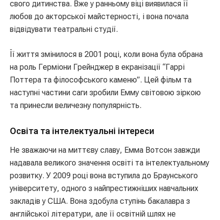
свого дитинства. Вже у ранньому віці виявилася її
любов до акторської майстерності, і вона почала
відвідувати театральні студії.
Її життя змінилося в 2001 році, коли вона була обрана
на роль Герміони Грейнджер в екранізації “Гаррі
Поттера та філософського каменю”. Цей фільм та
наступні частини саги зробили Емму світовою зіркою
та принесли величезну популярність.
Освіта та інтелектуальні інтереси
Не зважаючи на миттєву славу, Емма Вотсон завжди
надавала великого значення освіті та інтелектуальному
розвитку. У 2009 році вона вступила до Браунського
університету, одного з найпрестижніших навчальних
закладів у США. Вона здобула ступінь бакалавра з
англійської літератури, але її освітній шлях не