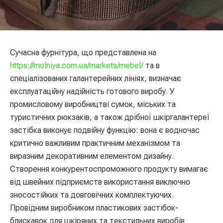
Сучасна фурнітура, що представлена на
https://molniya.com.ua/markets/mebel/
та в
спеціалізованих галантерейних лініях, визначає
експлуатаційну надійність готового виробу. У
промисловому виробництві сумок, міських та
туристичних рюкзаків, а також дрібної шкіргалантереї
застібка виконує подвійну функцію: вона є водночас
критично важливим практичним механізмом та
виразним декоративним елементом дизайну.
Створення конкурентоспроможного продукту вимагає
від швейних підприємств використання виключно
зносостійких та довговічних комплектуючих.
Провідним виробником пластикових застібок-
блискавок для шкіряних та текстильних виробів