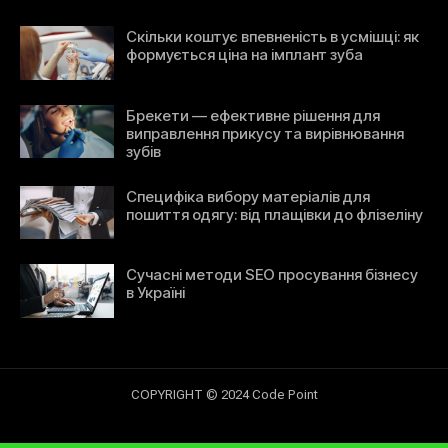
Скільки коштує впевненість в усмішці: як
формується ціна на імплант зуба
Брекети — ефективне рішення для
виправлення прикусу та вирівнювання
зубів
Специфіка вибору матеріалів для
пошиття одягу: від плащівки до флізеліну
Сучасні методи SEO просування бізнесу
в Україні
COPYRIGHT © 2024 Code Point