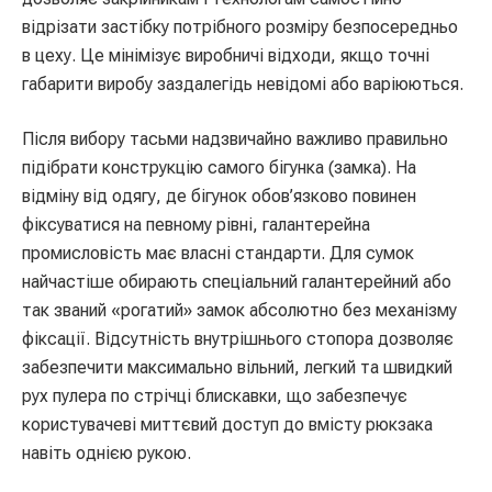
відрізати застібку потрібного розміру безпосередньо
в цеху. Це мінімізує виробничі відходи, якщо точні
габарити виробу заздалегідь невідомі або варіюються.
Після вибору тасьми надзвичайно важливо правильно
підібрати конструкцію самого бігунка (замка). На
відміну від одягу, де бігунок обов’язково повинен
фіксуватися на певному рівні, галантерейна
промисловість має власні стандарти. Для сумок
найчастіше обирають спеціальний галантерейний або
так званий «рогатий» замок абсолютно без механізму
фіксації. Відсутність внутрішнього стопора дозволяє
забезпечити максимально вільний, легкий та швидкий
рух пулера по стрічці блискавки, що забезпечує
користувачеві миттєвий доступ до вмісту рюкзака
навіть однією рукою.