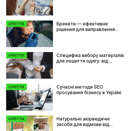
на імплант зуба
Брекети — ефективне
LIFESTYLE
рішення для виправлення
прикусу та вирівнювання
зубів
Специфіка вибору матеріалів
LIFESTYLE
для пошиття одягу: від
плащівки до флізеліну
Сучасні методи SEO
LIFESTYLE
просування бізнесу в Україні
Натуральні аюрведичні
LIFESTYLE
засоби для відмови від
куріння