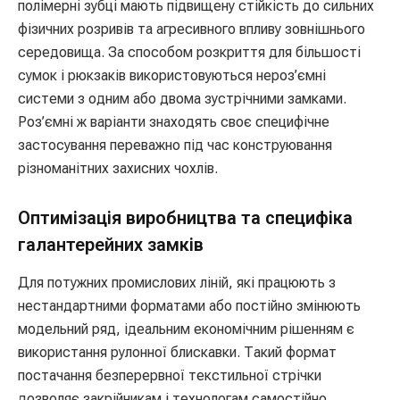
полімерні зубці мають підвищену стійкість до сильних
фізичних розривів та агресивного впливу зовнішнього
середовища. За способом розкриття для більшості
сумок і рюкзаків використовуються нероз’ємні
системи з одним або двома зустрічними замками.
Роз’ємні ж варіанти знаходять своє специфічне
застосування переважно під час конструювання
різноманітних захисних чохлів.
Оптимізація виробництва та специфіка
галантерейних замків
Для потужних промислових ліній, які працюють з
нестандартними форматами або постійно змінюють
модельний ряд, ідеальним економічним рішенням є
використання рулонної блискавки. Такий формат
постачання безперервної текстильної стрічки
дозволяє закрійникам і технологам самостійно