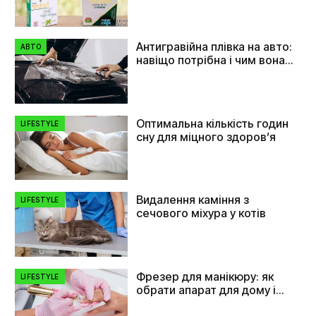
Антигравійна плівка на авто:
АВТО
навіщо потрібна і чим вона
допомагає
Оптимальна кількість годин
LIFESTYLE
сну для міцного здоров’я
Видалення каміння з
LIFESTYLE
сечового міхура у котів
Фрезер для манікюру: як
LIFESTYLE
обрати апарат для дому і
салону