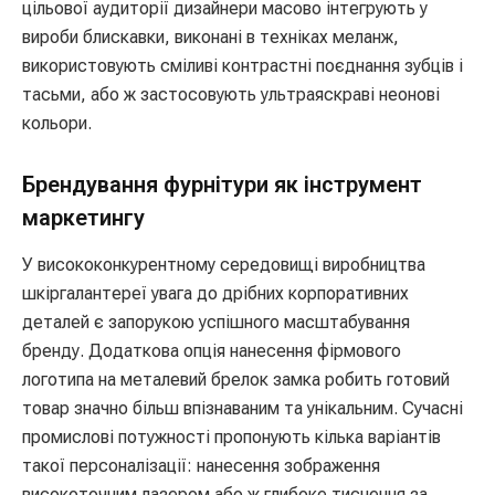
цільової аудиторії дизайнери масово інтегрують у
вироби блискавки, виконані в техніках меланж,
використовують сміливі контрастні поєднання зубців і
тасьми, або ж застосовують ультраяскраві неонові
кольори.
Брендування фурнітури як інструмент
маркетингу
У висококонкурентному середовищі виробництва
шкіргалантереї увага до дрібних корпоративних
деталей є запорукою успішного масштабування
бренду. Додаткова опція нанесення фірмового
логотипа на металевий брелок замка робить готовий
товар значно більш впізнаваним та унікальним. Сучасні
промислові потужності пропонують кілька варіантів
такої персоналізації: нанесення зображення
високоточним лазером або ж глибоке тиснення за