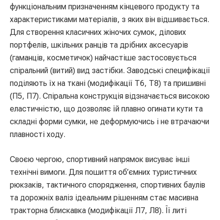
функціональним призначенням кінцевого продукту та
характеристиками матеріалів, з яких він відшивається.
Для створення класичних жіночих сумок, ділових
портфелів, шкільних ранців та дрібних аксесуарів
(гаманців, косметичок) найчастіше застосовується
спіральний (витий) вид застібки. Заводські специфікації
поділяють їх на ткані (модифікації Т6, Т8) та пришивні
(П5, П7). Спіральна конструкція відзначається високою
еластичністю, що дозволяє їй плавно огинати кути та
складні форми сумки, не деформуючись і не втрачаючи
плавності ходу.
Своєю чергою, спортивний напрямок висуває інші
технічні вимоги. Для пошиття об’ємних туристичних
рюкзаків, тактичного спорядження, спортивних баулів
та дорожніх валіз ідеальним рішенням стає масивна
тракторна блискавка (модифікації Л7, Л8). Її литі