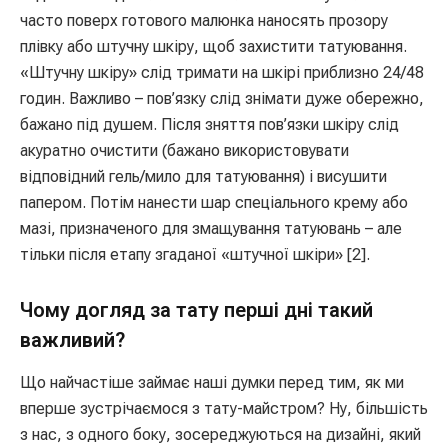
часто поверх готового малюнка наносять прозору
плівку або штучну шкіру, щоб захистити татуювання.
«Штучну шкіру» слід тримати на шкірі приблизно 24/48
годин. Важливо – пов’язку слід знімати дуже обережно,
бажано під душем. Після зняття пов’язки шкіру слід
акуратно очистити (бажано використовувати
відповідний гель/мило для татуювання) і висушити
папером. Потім нанести шар спеціального крему або
мазі, призначеного для змащування татуювань – але
тільки після етапу згаданої «штучної шкіри» [2].
Чому догляд за тату перші дні такий
важливий?
Що найчастіше займає наші думки перед тим, як ми
вперше зустрічаємося з тату-майстром? Ну, більшість
з нас, з одного боку, зосереджуються на дизайні, який