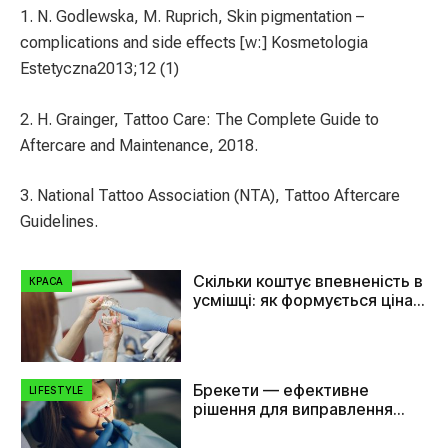
1. N. Godlewska, M. Ruprich, Skin pigmentation –
complications and side effects [w:] Kosmetologia
Estetyczna2013;12 (1)
2. H. Grainger, Tattoo Care: The Complete Guide to
Aftercare and Maintenance, 2018.
3. National Tattoo Association (NTA), Tattoo Aftercare
Guidelines.
Скільки коштує впевненість в
КРАСА
усмішці: як формується ціна
на імплант зуба
Брекети — ефективне
LIFESTYLE
рішення для виправлення
прикусу та вирівнювання
зубів