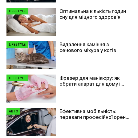
Оптимальна кількість годин
LIFESTYLE
сну для міцного здоров’я
Видалення каміння з
LIFESTYLE
сечового міхура у котів
Фрезер для манікюру: як
LIFESTYLE
обрати апарат для дому і
салону
Ефективна мобільність:
АВТО
переваги професійної оренди
автомобілів в Україні