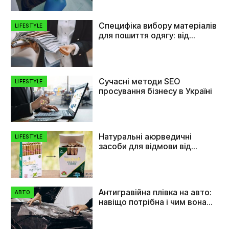
Специфіка вибору матеріалів
LIFESTYLE
для пошиття одягу: від
плащівки до флізеліну
Сучасні методи SEO
LIFESTYLE
просування бізнесу в Україні
Натуральні аюрведичні
LIFESTYLE
засоби для відмови від
куріння
Антигравійна плівка на авто:
АВТО
навіщо потрібна і чим вона
допомагає