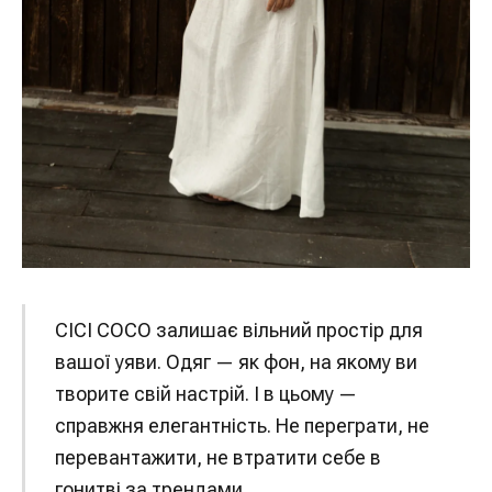
CICI COCO залишає вільний простір для
вашої уяви. Одяг — як фон, на якому ви
творите свій настрій. І в цьому —
справжня елегантність. Не переграти, не
перевантажити, не втратити себе в
гонитві за трендами.