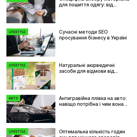
для пошиття одягу: від
плащівки до флізеліну
Сучасні методи SEO
LIFESTYLE
просування бізнесу в Україні
Натуральні аюрведичні
LIFESTYLE
засоби для відмови від
куріння
Антигравійна плівка на авто:
АВТО
навіщо потрібна і чим вона
допомагає
Оптимальна кількість годин
LIFESTYLE