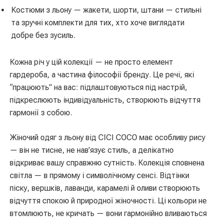
Костюми з льону — жакети, шорти, штани — стильні
та зручні комплекти для тих, хто хоче виглядати
добре без зусиль.
Кожна річ у цій колекції — не просто елемент
гардероба, а частина філософії бренду. Це речі, які
“працюють” на вас: підлаштовуються під настрій,
підкреслюють індивідуальність, створюють відчуття
гармонії з собою.
Жіночий одяг з льону від CICI COCO має особливу рису
— він не тисне, не нав’язує стиль, а делікатно
відкриває вашу справжню сутність. Колекція сповнена
світла — в прямому і символічному сенсі. Відтінки
піску, вершків, лаванди, карамелі й оливи створюють
відчуття спокою й природної жіночності. Ці кольори не
втомлюють, не кричать — вони гармонійно вливаються