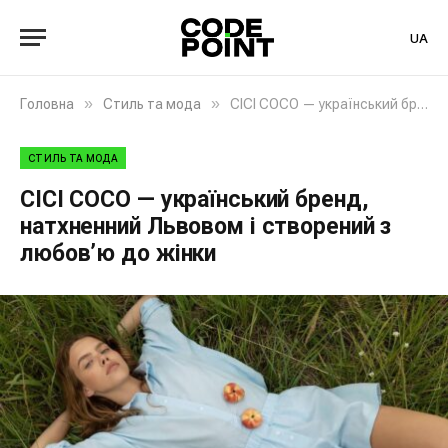
UA
»
»
Головна
Стиль та мода
CICI COCO — український бренд, натхненний Львовом і створений з любов’ю до жінки
СТИЛЬ ТА МОДА
CICI COCO — український бренд,
натхненний Львовом і створений з
любов’ю до жінки