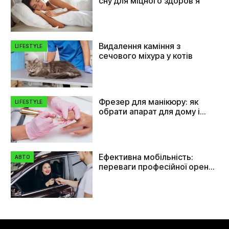
сну для міцного здоров’я
Видалення каміння з
LIFESTYLE
сечового міхура у котів
Фрезер для манікюру: як
LIFESTYLE
обрати апарат для дому і
салону
Ефективна мобільність:
АВТО
переваги професійної оренди
автомобілів в Україні