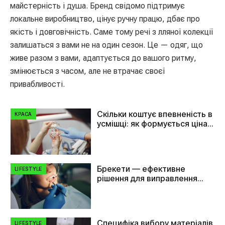
майстерність і душа. Бренд свідомо підтримує
локальне виробництво, цінує ручну працю, дбає про
якість і довговічність. Саме тому речі з лляної колекції
залишаться з вами не на один сезон. Це — одяг, що
живе разом з вами, адаптується до вашого ритму,
змінюється з часом, але не втрачає своєї
привабливості.
Скільки коштує впевненість в
КРАСА
усмішці: як формується ціна
на імплант зуба
Брекети — ефективне
LIFESTYLE
рішення для виправлення
прикусу та вирівнювання
зубів
Специфіка вибору матеріалів
LIFESTYLE