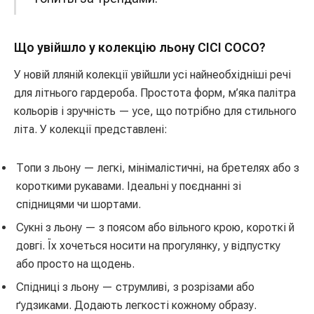
Що увійшло у колекцію льону CICI COCO?
У новій лляній колекції увійшли усі найнеобхідніші речі
для літнього гардероба. Простота форм, м’яка палітра
кольорів і зручність — усе, що потрібно для стильного
літа. У колекції представлені:
Топи з льону — легкі, мінімалістичні, на бретелях або з
короткими рукавами. Ідеальні у поєднанні зі
спідницями чи шортами.
Сукні з льону — з поясом або вільного крою, короткі й
довгі. Їх хочеться носити на прогулянку, у відпустку
або просто на щодень.
Спідниці з льону — струмливі, з розрізами або
ґудзиками. Додають легкості кожному образу.