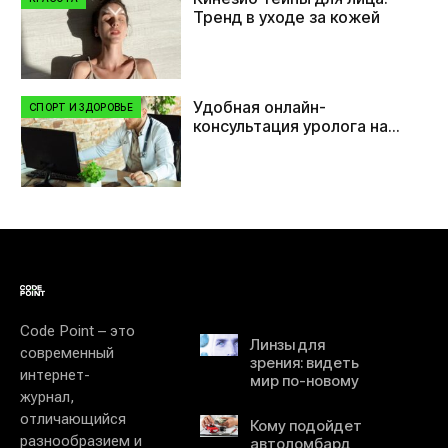
Тренд в уходе за кожей
Удобная онлайн-
СПОРТ И ЗДОРОВЬЕ
консультация уролога на
платформе eLikari
Code Point – это
Линзы для
современный
зрения: видеть
интернет-
мир по-новому
журнал,
отличающийся
Кому подойдет
разнообразием и
автоломбард