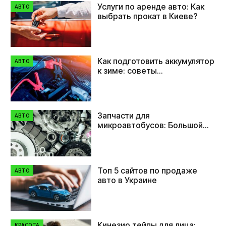
Услуги по аренде авто: Как
АВТО
выбрать прокат в Киеве?
Как подготовить аккумулятор
АВТО
к зиме: советы
автовладельцам
Запчасти для
АВТО
микроавтобусов: Большой
выбор в Zipauto
Топ 5 сайтов по продаже
АВТО
авто в Украине
Кинезио тейпы для лица:
КРАСОТА