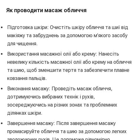
Як проводити масаж обличчя
Підготовка шкіри: Очистіть шкіру обличчя та шиї від
макіяжу та забруднень за допомогою м’якого засобу
для чищення.
Використання масажної олії або крему: Нанесіть
невелику кількість масажної олії або крему на обличчя
та шию, щоб зменшити тертя та забезпечити плавне
ковзання пальців.
Виконання масажу: Проведіть масаж обличчя,
дотримуючись вибраних технік і рухів,
зосереджуючись на різних зонах та проблемних
ділянках шкіри.
Завершення масажу: Після завершення масажу
промасируйте обличчя та шию за допомогою легких
зволожуючих рухів. Це допоможе рівномірно