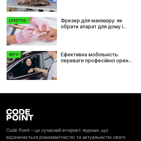
Фрезер для манікюру: як
LIFESTYLE
обрати апарат для дому і
салону
Ефективна мобільність:
АВТО
переваги професійної оренди
автомобілів в Україні
Code Point – це сучасний інтернет-журнал, що
відзначається різноманітністю та актуальністю свого