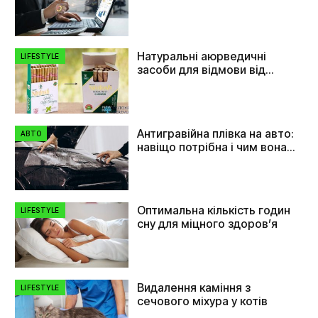
Натуральні аюрведичні
LIFESTYLE
засоби для відмови від
куріння
Антигравійна плівка на авто:
АВТО
навіщо потрібна і чим вона
допомагає
Оптимальна кількість годин
LIFESTYLE
сну для міцного здоров’я
Видалення каміння з
LIFESTYLE
сечового міхура у котів