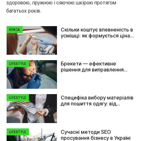
здоровою, пружною і сяючою шкірою протягом
багатьох років.
Скільки коштує впевненість в
КРАСА
усмішці: як формується ціна
на імплант зуба
Брекети — ефективне
LIFESTYLE
рішення для виправлення
прикусу та вирівнювання
зубів
Специфіка вибору матеріалів
LIFESTYLE
для пошиття одягу: від
плащівки до флізеліну
Сучасні методи SEO
LIFESTYLE
просування бізнесу в Україні