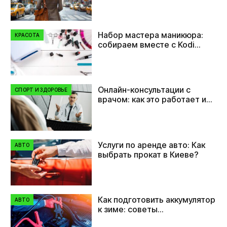
Набор мастера маникюра:
КРАСОТА
собираем вместе с Kodi
Professional
Онлайн-консультации с
СПОРТ И ЗДОРОВЬЕ
врачом: как это работает и
кому нужно
Услуги по аренде авто: Как
АВТО
выбрать прокат в Киеве?
Как подготовить аккумулятор
АВТО
к зиме: советы
автовладельцам