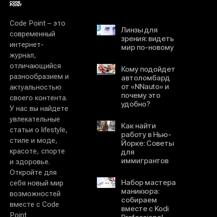
Code Point – это
Линзы для
современный
зрения: видеть
интернет-
мир по-новому
журнал,
отличающийся
Кому подойдет
разнообразием и
автоломбард
от «NNauto» и
актуальностью
почему это
своего контента.
удобно?
У нас вы найдете
увлекательные
Как найти
статьи о lifestyle,
работу в Нью-
стиле и моде,
Йорке: Советы
красоте, спорте
для
иммигрантов
и здоровье.
Откройте для
Набор мастера
себя новый мир
маникюра:
возможностей
собираем
вместе с Code
вместе с Kodi
Point