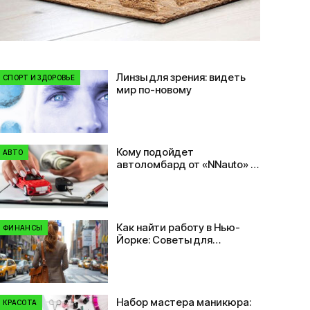
Линзы для зрения: видеть
СПОРТ И ЗДОРОВЬЕ
мир по-новому
Кому подойдет
АВТО
автоломбард от «NNauto» и
почему это удобно?
Как найти работу в Нью-
ФИНАНСЫ
Йорке: Советы для
иммигрантов
Набор мастера маникюра:
КРАСОТА