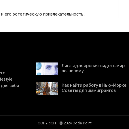
к и его эстетическую привлекательность.
Линзы для зрения: видеть мир
по-новому
его
estyle,
Как найти работу в Нью-Йорке:
 для себя
Советы для иммигрантов
COPYRIGHT © 2024 Code Point