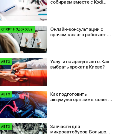
собираем вместе с Kodi
Professional
Онлайн-консультации с
СПОРТ И ЗДОРОВЬЕ
врачом: как это работает и
кому нужно
Услуги по аренде авто: Как
АВТО
выбрать прокат в Киеве?
Как подготовить
АВТО
аккумулятор к зиме: советы
автовладельцам
Запчасти для
АВТО
микроавтобусов: Большой