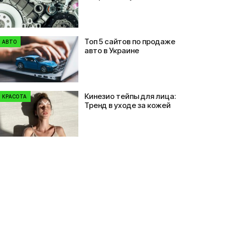
выбор в Zipauto
Топ 5 сайтов по продаже
АВТО
авто в Украине
Кинезио тейпы для лица:
КРАСОТА
Тренд в уходе за кожей