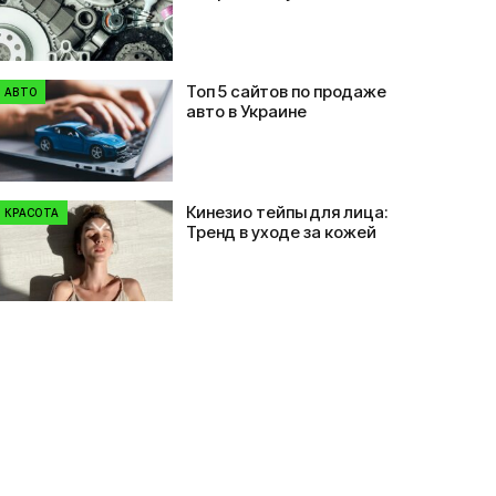
выбор в Zipauto
Топ 5 сайтов по продаже
АВТО
авто в Украине
Кинезио тейпы для лица:
КРАСОТА
Тренд в уходе за кожей