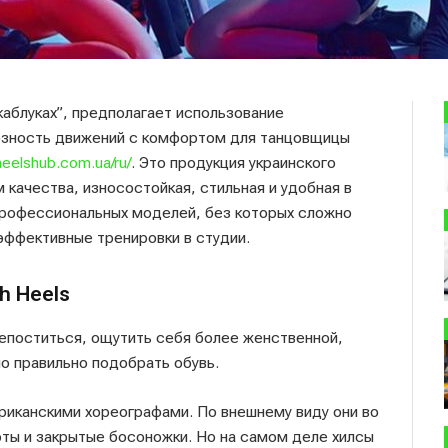
 каблуках”, предполагает использование
иозность движений с комфортом для танцовщицы
/heelshub.com.ua/ru/
. Это продукция украинского
качества, износостойкая, стильная и удобная в
профессиональных моделей, без которых сложно
 эффективные тренировки в студии.
h Heels
епоститься, ощутить себя более женственной,
о правильно подобрать обувь.
риканскими хореографами. По внешнему виду они во
ты и закрытые босоножки. Но на самом деле хилсы