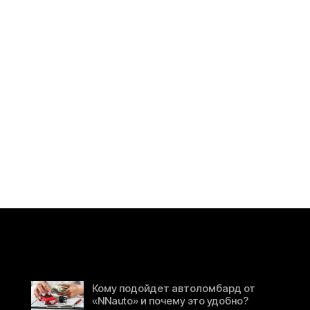
Кому подойдет автоломбард от
«NNauto» и почему это удобно?