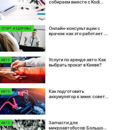
собираем вместе с Kodi
Professional
Онлайн-консультации с
СПОРТ И ЗДОРОВЬЕ
врачом: как это работает и
кому нужно
Услуги по аренде авто: Как
АВТО
выбрать прокат в Киеве?
Как подготовить
АВТО
аккумулятор к зиме: советы
автовладельцам
Запчасти для
АВТО
микроавтобусов: Большой