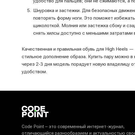
удобство для пальцев; они не сжимаются, а 
Шнуровка и застежки. Для безопасных движен
повторять форму ноги. Это поможет избежать
щиколоткой. Молния или застежка сбоку и сза
снять хилсы доступно с меньшими затратами
Качественная и правильная обувь для High Heels 
стильное дополнение образа. Купить пару можно в 
через 2-3 дня модель порадует новую владелицу о
удобством.
Code Point – это современный интернет-журнал,
отличающийся разнообразием и актуальностью сво