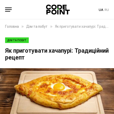
UA
RU
»
»
Головна
Дім та побут
Як приготувати хачапурі: Традиційний рецепт
ДІМ ТА ПОБУТ
Як приготувати хачапурі: Традиційний
рецепт