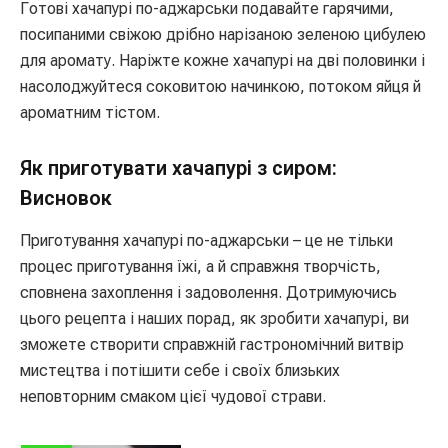
Готові хачапурі по-аджарськи подавайте гарячими,
посипаними свіжою дрібно нарізаною зеленою цибулею
для аромату. Наріжте кожне хачапурі на дві половинки і
насолоджуйтеся соковитою начинкою, потоком яйця й
ароматним тістом.
Як приготувати хачапурі з сиром:
Висновок
Приготування хачапурі по-аджарськи – це не тільки
процес приготування їжі, а й справжня творчість,
сповнена захоплення і задоволення. Дотримуючись
цього рецепта і наших порад, як зробити хачапурі, ви
зможете створити справжній гастрономічний витвір
мистецтва і потішити себе і своїх близьких
неповторним смаком цієї чудової страви.