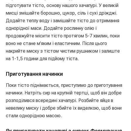
підготувати тісто, основу нашого хачапурі. У великій
мисці змішайте борошно, цукор, сіль і сухі дріжджі.
Додайте теплу воду і замішайте тісто до отримання
однорідної маси. Додайте рослинну олію і
продовжуйте місити тісто протягом 5-7 хвилин, поки
воно не стане м’яким і еластичним. Після цього
накрийте миску з тістом чистим рушником і залиште
на 1-1,5 години для підйому тіста.
Приготування начинки
Поки тісто піднімається, приступимо до приготування
начинки. Натріть сир на крупній тертці, щоб він добре
розподілився всередині хачапурі. Розбийте яйця в
невелику миску і добре збийте їх виделкою, щоб вони
стали однорідною масою.
Як приготувати хачапурі з сиром: Формування