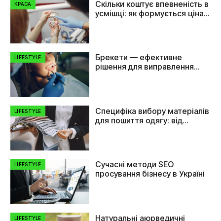
Скільки коштує впевненість в
КРАСА
усмішці: як формується ціна
на імплант зуба
Брекети — ефективне
LIFESTYLE
рішення для виправлення
прикусу та вирівнювання
зубів
Специфіка вибору матеріалів
LIFESTYLE
для пошиття одягу: від
плащівки до флізеліну
Сучасні методи SEO
LIFESTYLE
просування бізнесу в Україні
Натуральні аюрведичні
LIFESTYLE