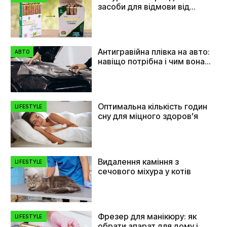
засоби для відмови від
куріння
Антигравійна плівка на авто:
АВТО
навіщо потрібна і чим вона
допомагає
Оптимальна кількість годин
LIFESTYLE
сну для міцного здоров’я
Видалення каміння з
LIFESTYLE
сечового міхура у котів
Фрезер для манікюру: як
LIFESTYLE
обрати апарат для дому і