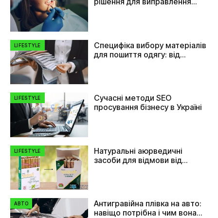
рішення для виправлення
прикусу та вирівнювання
зубів
Специфіка вибору матеріалів
LIFESTYLE
для пошиття одягу: від
плащівки до флізеліну
Сучасні методи SEO
LIFESTYLE
просування бізнесу в Україні
Натуральні аюрведичні
LIFESTYLE
засоби для відмови від
куріння
Антигравійна плівка на авто:
АВТО
навіщо потрібна і чим вона