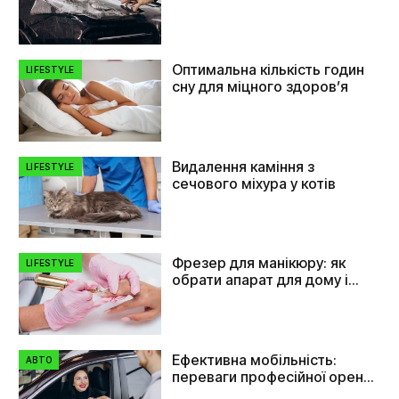
допомагає
Оптимальна кількість годин
LIFESTYLE
сну для міцного здоров’я
Видалення каміння з
LIFESTYLE
сечового міхура у котів
Фрезер для манікюру: як
LIFESTYLE
обрати апарат для дому і
салону
Ефективна мобільність:
АВТО
переваги професійної оренди
автомобілів в Україні