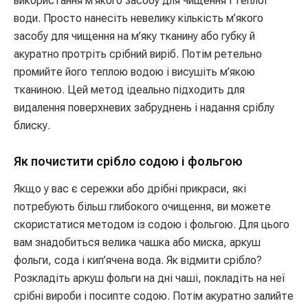
використання м’якого засобу для чищення і теплої
води. Просто нанесіть невелику кількість м’якого
засобу для чищення на м’яку тканину або губку й
акуратно протріть срібний виріб. Потім ретельно
промийте його теплою водою і висушіть м’якою
тканиною. Цей метод ідеально підходить для
видалення поверхневих забруднень і надання сріблу
блиску.
Як почистити срібло содою і фольгою
Якщо у вас є сережки або дрібні прикраси, які
потребують більш глибокого очищення, ви можете
скористатися методом із содою і фольгою. Для цього
вам знадобиться велика чашка або миска, аркуш
фольги, сода і кип’ячена вода. Як відмити срібло?
Розкладіть аркуш фольги на дні чаші, покладіть на неї
срібні вироби і посипте содою. Потім акуратно залийте