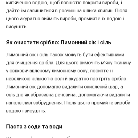
кип’яченою водою, щоб повністю покрити вироби, і
дайте їм залишитися в розчині на кілька хвилин. Після
цього акуратно вийміть вироби, промийте їх водою і
висушіть.
Як очистити срібло: Лимонний сік і сіль
Лимонний сік і сіль також можуть бути ефективними
для очищення срібла. Для цього вимочіть м’яку тканину
у свіжовичавленому лимонному соку, посипте її
невеликою кількістю солі й акуратно протріть срібло.
Лимонний сік допомагає видалити окислений шар, а
сіль діє як абразивна речовина, допомагаючи видалити
наполегливі забруднення. Після цього промийте вироби
водою і висушіть.
Паста з соди та води