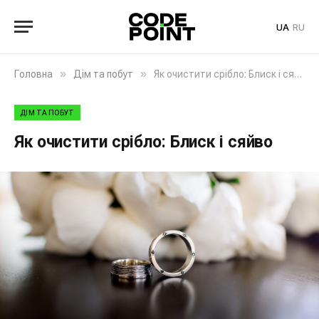
UA
RU
»
»
Головна
Дім та побут
Як очистити срібло: Блиск і сяйво
ДІМ ТА ПОБУТ
Як очистити срібло: Блиск і сяйво