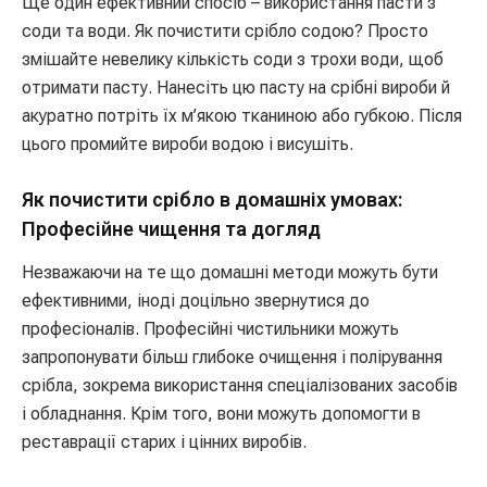
Ще один ефективний спосіб – використання пасти з
соди та води. Як почистити срібло содою? Просто
змішайте невелику кількість соди з трохи води, щоб
отримати пасту. Нанесіть цю пасту на срібні вироби й
акуратно потріть їх м’якою тканиною або губкою. Після
цього промийте вироби водою і висушіть.
Як почистити срібло в домашніх умовах:
Професійне чищення та догляд
Незважаючи на те що домашні методи можуть бути
ефективними, іноді доцільно звернутися до
професіоналів. Професійні чистильники можуть
запропонувати більш глибоке очищення і полірування
срібла, зокрема використання спеціалізованих засобів
і обладнання. Крім того, вони можуть допомогти в
реставрації старих і цінних виробів.