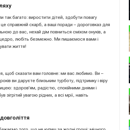
ляху
ли так багато: виростити дітей, здобути повагу
 це справжній скарб, а ваші поради – дороговказ для
ьною до вас, нехай дім повниться сміхом онуків, а
е щедро, любіть безмежно. Ми пишаємося вами і
увати життя!
я, щоб сказати вам головне: ми вас любимо. Ви –
т років ви даруєте близьким турботу, підтримку і віру
ицею: здоров’ям, радістю, спокійними днями і
зігрітий увагою рідних, а всі мрії, навіть
 довголіття
ажаємо того, що не купиш за жодні гроші: міцного