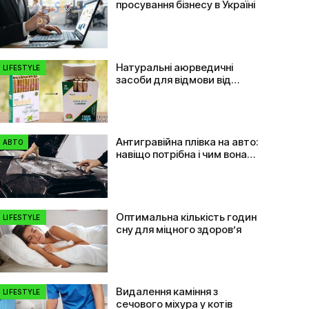
просування бізнесу в Україні
Натуральні аюрведичні
LIFESTYLE
засоби для відмови від
куріння
Антигравійна плівка на авто:
АВТО
навіщо потрібна і чим вона
допомагає
Оптимальна кількість годин
LIFESTYLE
сну для міцного здоров’я
Видалення каміння з
LIFESTYLE
сечового міхура у котів