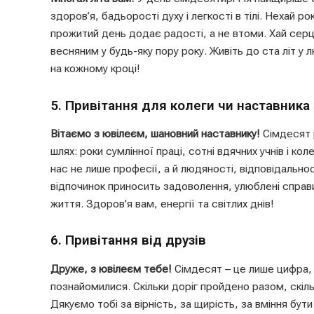
здоров’я, бадьорості духу і легкості в тілі. Нехай 
прожитий день додає радості, а не втоми. Хай серце
весняним у будь-яку пору року. Живіть до ста літ у 
на кожному кроці!
5. Привітання для колеги чи наставника
Вітаємо з ювілеєм, шановний наставнику!
Сімдесят р
шлях: роки сумлінної праці, сотні вдячних учнів і ко
нас не лише професії, а й людяності, відповідально
відпочинок приносить задоволення, улюблені справ
життя. Здоров’я вам, енергії та світлих днів!
6. Привітання від друзів
Друже, з ювілеєм тебе!
Сімдесят – це лише цифра, а
познайомилися. Скільки доріг пройдено разом, скіль
Дякуємо тобі за вірність, за щирість, за вміння бут