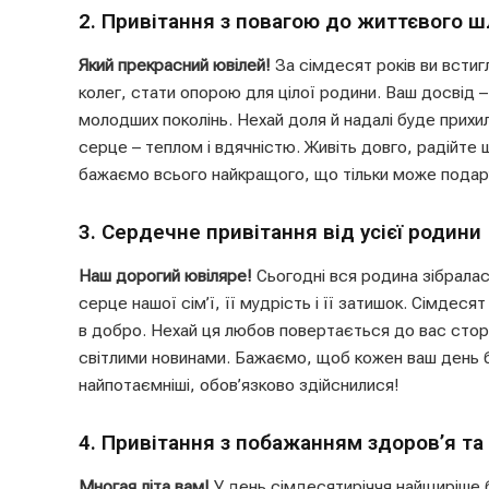
2. Привітання з повагою до життєвого ш
Який прекрасний ювілей!
За сімдесят років ви встиг
колег, стати опорою для цілої родини. Ваш досвід –
молодших поколінь. Нехай доля й надалі буде прихил
серце – теплом і вдячністю. Живіть довго, радійт
бажаємо всього найкращого, що тільки може подар
3. Сердечне привітання від усієї родини
Наш дорогий ювіляре!
Сьогодні вся родина зібралас
серце нашої сім’ї, її мудрість і її затишок. Сімдеся
в добро. Нехай ця любов повертається до вас стор
світлими новинами. Бажаємо, щоб кожен ваш день був 
найпотаємніші, обов’язково здійснилися!
4. Привітання з побажанням здоров’я та
Многая літа вам!
У день сімдесятиріччя найщиріше б