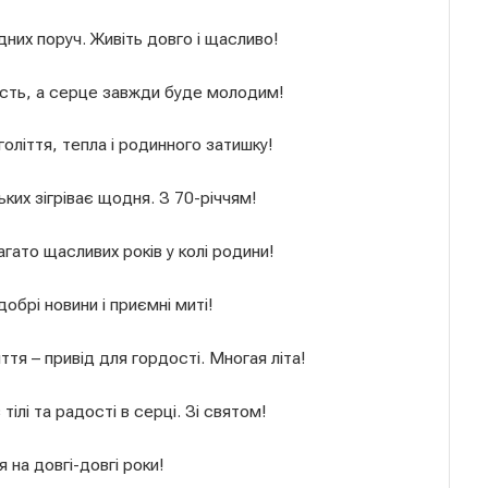
ідних поруч. Живіть довго і щасливо!
сть, а серце завжди буде молодим!
ліття, тепла і родинного затишку!
ких зігріває щодня. З 70-річчям!
гато щасливих років у колі родини!
обрі новини і приємні миті!
ття – привід для гордості. Многая літа!
ілі та радості в серці. Зі святом!
 на довгі-довгі роки!