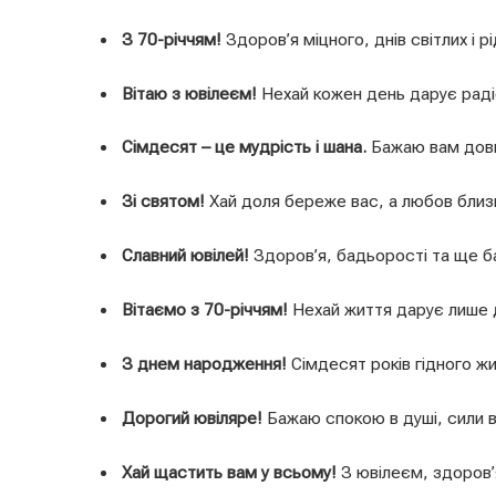
З 70-річчям!
Здоров’я міцного, днів світлих і р
Вітаю з ювілеєм!
Нехай кожен день дарує раді
Сімдесят – це мудрість і шана.
Бажаю вам довго
Зі святом!
Хай доля береже вас, а любов близь
Славний ювілей!
Здоров’я, бадьорості та ще ба
Вітаємо з 70-річчям!
Нехай життя дарує лише д
З днем народження!
Сімдесят років гідного жи
Дорогий ювіляре!
Бажаю спокою в душі, сили в т
Хай щастить вам у всьому!
З ювілеєм, здоров’я