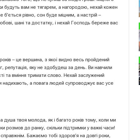
роки будуть вам не тягарем, а нагородою, нехай кожен
 б’ється рівно, сон буде міцним, а настрій –
любові, шані та достатку, і нехай Господь береже вас
оків – це вершина, з якої видно весь пройдений
лег, репутація, яку не здобудеш за день. Ви навчили
сті та вміння тримати слово. Нехай заслужений
и надихають, а повага людей супроводжує вас усе
 душа твоя молода, як і багато років тому, коли ми
ки розмов до ранку, скільки підтримки у важкі часи!
и справжнім. Бажаємо тобі здоров’я на довгі роки,