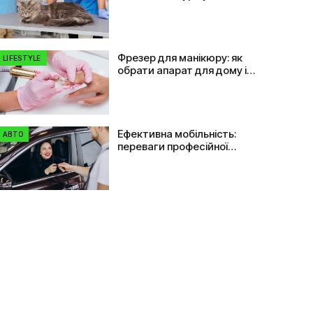
Фрезер для манікюру: як
LIFESTYLE
обрати апарат для дому і
салону
Ефективна мобільність:
АВТО
переваги професійної
оренди автомобілів в Україні