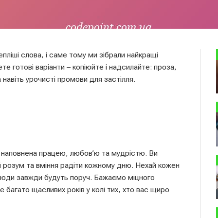
епліші слова, і саме тому ми зібрали найкращі
те готові варіанти – копіюйте і надсилайте: проза,
а навіть урочисті промови для застілля.
, наповнена працею, любов’ю та мудрістю. Ви
й розум та вміння радіти кожному дню. Нехай кожен
і люди завжди будуть поруч. Бажаємо міцного
е багато щасливих років у колі тих, хто вас щиро