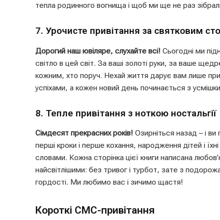
тепла родинного вогнища і щоб ми ще не раз зібрал
7. Урочисте привітання за святковим ст
Дорогий наш ювіляре, слухайте всі!
Сьогодні ми підн
світло в цей світ. За ваші золоті руки, за ваше щед
кожним, хто поруч. Нехай життя дарує вам лише при
успіхами, а кожен новий день починається з усмішки
8. Тепле привітання з ноткою ностальгії
Сімдесят прекрасних років!
Озирніться назад – і ви
перші кроки і перше кохання, народження дітей і їхні
словами. Кожна сторінка цієї книги написана любов’
найсвітлішими: без тривог і турбот, зате з подорож
гордості. Ми любимо вас і зичимо щастя!
Короткі СМС-привітання