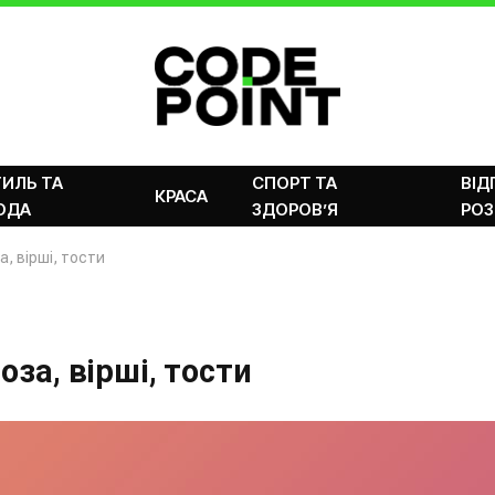
ИЛЬ ТА
СПОРТ ТА
ВІД
КРАСА
ОДА
ЗДОРОВ’Я
РОЗ
а, вірші, тости
оза, вірші, тости