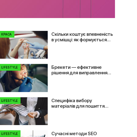
Скільки коштує впевненість
КРАСА
в усмішці: як формується
ціна на імплант зуба
Брекети — ефективне
LIFESTYLE
рішення для виправлення
прикусу та вирівнювання
зубів
Специфіка вибору
LIFESTYLE
матеріалів для пошиття
одягу: від плащівки до
флізеліну
Сучасні методи SEO
LIFESTYLE