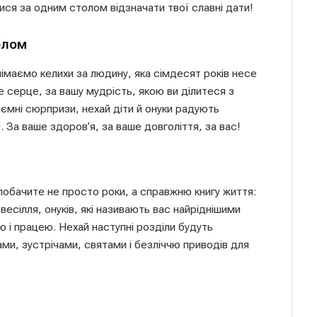
ися за одним столом відзначати твої славні дати!
олом
імаємо келихи за людину, яка сімдесят років несе
ре серце, за вашу мудрість, якою ви ділитеся з
ємні сюрпризи, нехай діти й онуки радують
. За ваше здоров’я, за ваше довголіття, за вас!
 побачите не просто роки, а справжню книгу життя:
 весілля, онуків, які називають вас найріднішими
ю і працею. Нехай наступні розділи будуть
ами, зустрічами, святами і безліччю приводів для