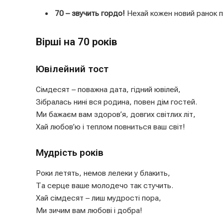
70 – звучить гордо!
Нехай кожен новий ранок п
Вірші на 70 років
Ювілейний тост
Сімдесят – поважна дата, гідний ювілей,
Зібралась нині вся родина, повен дім гостей.
Ми бажаєм вам здоров’я, довгих світлих літ,
Хай любов’ю і теплом повниться ваш світ!
Мудрість років
Роки летять, немов лелеки у блакить,
Та серце ваше молодечо так стучить.
Хай сімдесят – лиш мудрості пора,
Ми зичим вам любові і добра!