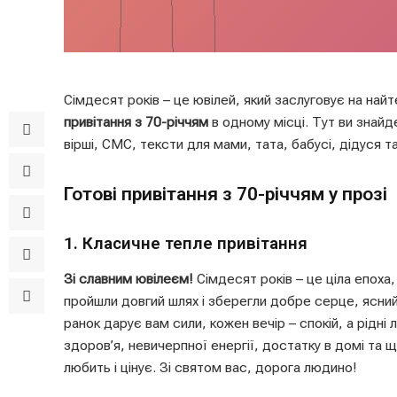
Сімдесят років – це ювілей, який заслуговує на найт
привітання з 70-річчям
в одному місці. Тут ви знайде
вірші, СМС, тексти для мами, тата, бабусі, дідуся т
Готові привітання з 70-річчям у прозі
1. Класичне тепле привітання
Зі славним ювілеєм!
Сімдесят років – це ціла епоха
пройшли довгий шлях і зберегли добре серце, ясни
ранок дарує вам сили, кожен вечір – спокій, а рідн
здоров’я, невичерпної енергії, достатку в домі та щ
любить і цінує. Зі святом вас, дорога людино!