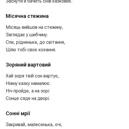
Заснути й бачить снів казкових.
Місячна стежина
Місяць вийшов на стежину,
Заглядає у шибчину.
Спи, рідненька, до світання,
Шлю тобі своє кохання.
Зоряний вартовий
Хай зоря твій сон вартує,
Ніжну казку намалює.
Ніч пройде, а на зорі
Сонце сяде на дворі.
Сонні мрії
Закривай, малесенька, очі,