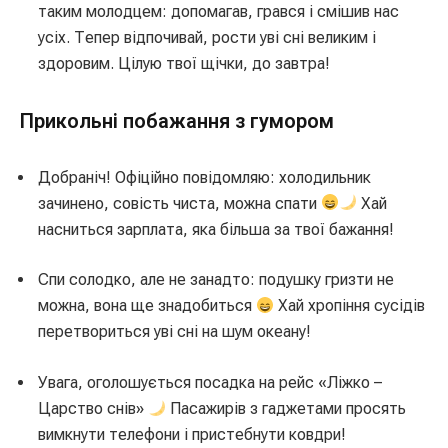
таким молодцем: допомагав, грався і смішив нас
усіх. Тепер відпочивай, рости уві сні великим і
здоровим. Цілую твої щічки, до завтра!
Прикольні побажання з гумором
Добраніч! Офіційно повідомляю: холодильник
зачинено, совість чиста, можна спати
Хай
насниться зарплата, яка більша за твої бажання!
Спи солодко, але не занадто: подушку гризти не
можна, вона ще знадобиться
Хай хропіння сусідів
перетвориться уві сні на шум океану!
Увага, оголошується посадка на рейс «Ліжко –
Царство снів»
Пасажирів з гаджетами просять
вимкнути телефони і пристебнути ковдри!