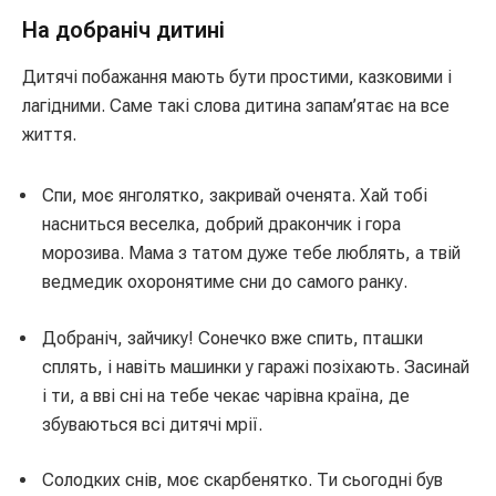
На добраніч дитині
Дитячі побажання мають бути простими, казковими і
лагідними. Саме такі слова дитина запам’ятає на все
життя.
Спи, моє янголятко, закривай оченята. Хай тобі
насниться веселка, добрий дракончик і гора
морозива. Мама з татом дуже тебе люблять, а твій
ведмедик охоронятиме сни до самого ранку.
Добраніч, зайчику! Сонечко вже спить, пташки
сплять, і навіть машинки у гаражі позіхають. Засинай
і ти, а вві сні на тебе чекає чарівна країна, де
збуваються всі дитячі мрії.
Солодких снів, моє скарбенятко. Ти сьогодні був