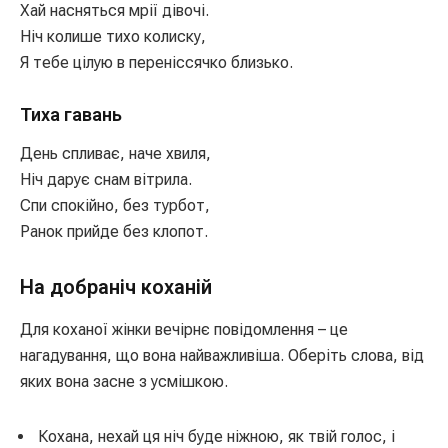
Хай насняться мрії дівочі.
Ніч колише тихо колиску,
Я тебе цілую в переніссячко близько.
Тиха гавань
День спливає, наче хвиля,
Ніч дарує снам вітрила.
Спи спокійно, без турбот,
Ранок прийде без клопот.
На добраніч коханій
Для коханої жінки вечірнє повідомлення – це
нагадування, що вона найважливіша. Оберіть слова, від
яких вона засне з усмішкою.
Кохана, нехай ця ніч буде ніжною, як твій голос, і