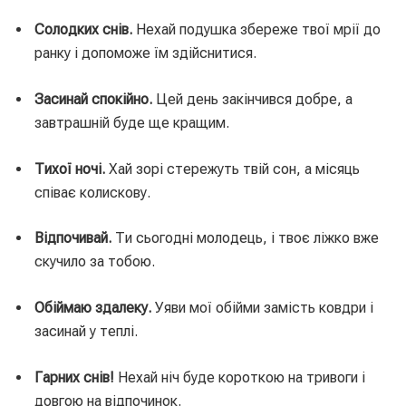
Солодких снів.
Нехай подушка збереже твої мрії до
ранку і допоможе їм здійснитися.
Засинай спокійно.
Цей день закінчився добре, а
завтрашній буде ще кращим.
Тихої ночі.
Хай зорі стережуть твій сон, а місяць
співає колискову.
Відпочивай.
Ти сьогодні молодець, і твоє ліжко вже
скучило за тобою.
Обіймаю здалеку.
Уяви мої обійми замість ковдри і
засинай у теплі.
Гарних снів!
Нехай ніч буде короткою на тривоги і
довгою на відпочинок.