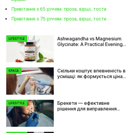
Привітання з 65-річчям: проза, вірші, тости
Привітання з 75-річчям: проза, вірші, тости
Ashwagandha vs Magnesium
LIFESTYLE
Glycinate: A Practical Evening
Comparison
Скільки коштує впевненість в
КРАСА
усмішці: як формується ціна
на імплант зуба
Брекети — ефективне
LIFESTYLE
рішення для виправлення
прикусу та вирівнювання
зубів