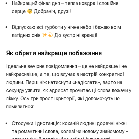
Найкращий фінал дня – тепла ковдра і спокійне
серце
Добраніч, друзі!
Відпускаю всі турботи у нічне небо і бажаю всім
лагідних снів
До зустрічі вранці!
Як обрати найкраще побажання
Ідеальне вечірнє повідомлення – це не найдовше і не
найкрасивіше, а те, що влучає в настрій конкретної
людини. Перш ніж натиснути «надіслати», варто на
секунду уявити, як адресат прочитає ці слова лежачи у
ліжку. Ось три прості критерії, які допоможуть не
помилитися:
Стосунки і дистанція: коханій людині доречні ніжні
та романтичні слова, колезі чи новому знайомому –