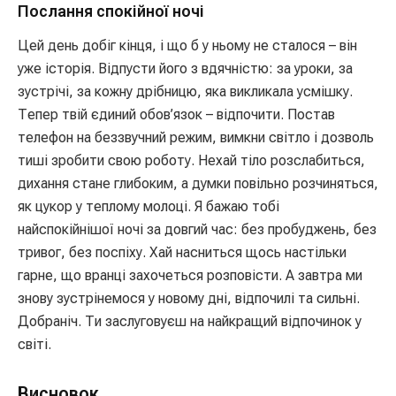
Послання спокійної ночі
Цей день добіг кінця, і що б у ньому не сталося – він
уже історія. Відпусти його з вдячністю: за уроки, за
зустрічі, за кожну дрібницю, яка викликала усмішку.
Тепер твій єдиний обов’язок – відпочити. Постав
телефон на беззвучний режим, вимкни світло і дозволь
тиші зробити свою роботу. Нехай тіло розслабиться,
дихання стане глибоким, а думки повільно розчиняться,
як цукор у теплому молоці. Я бажаю тобі
найспокійнішої ночі за довгий час: без пробуджень, без
тривог, без поспіху. Хай насниться щось настільки
гарне, що вранці захочеться розповісти. А завтра ми
знову зустрінемося у новому дні, відпочилі та сильні.
Добраніч. Ти заслуговуєш на найкращий відпочинок у
світі.
Висновок