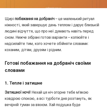
Щирі
побажання на добраніч
– це маленький ритуал
ніжності, який завершує день теплом і дарує близькій
людині відчуття, що про неї думають навіть перед
сном. Нижче зібрані готові варіанти – копіюйте і
надсилайте тим, кого хочете обійняти словами:
коханим, дітям, друзям і рідним.
Готові побажання на добраніч своїми
словами
1. Тепле і затишне
Затишної ночі!
Нехай ця ніч огорне тебе м’якою
ковдрою спокою, а всі турботи дня розтануть, як
вечірній туман за вікном. Хай подушка буде