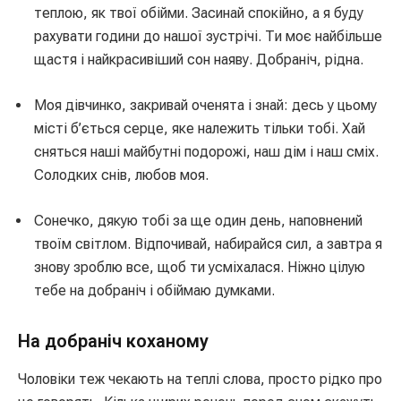
теплою, як твої обійми. Засинай спокійно, а я буду
рахувати години до нашої зустрічі. Ти моє найбільше
щастя і найкрасивіший сон наяву. Добраніч, рідна.
Моя дівчинко, закривай оченята і знай: десь у цьому
місті б’ється серце, яке належить тільки тобі. Хай
сняться наші майбутні подорожі, наш дім і наш сміх.
Солодких снів, любов моя.
Сонечко, дякую тобі за ще один день, наповнений
твоїм світлом. Відпочивай, набирайся сил, а завтра я
знову зроблю все, щоб ти усміхалася. Ніжно цілую
тебе на добраніч і обіймаю думками.
На добраніч коханому
Чоловіки теж чекають на теплі слова, просто рідко про