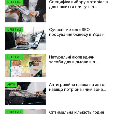
Специфіка вибору матеріалів
LIFESTYLE
для пошиття одягу: від
плащівки до флізеліну
Сучасні методи SEO
LIFESTYLE
просування бізнесу в Україні
Натуральні аюрведичні
LIFESTYLE
засоби для відмови від
куріння
Антигравійна плівка на авто:
АВТО
навіщо потрібна і чим вона
допомагає
Оптимальна кількість годин
LIFESTYLE