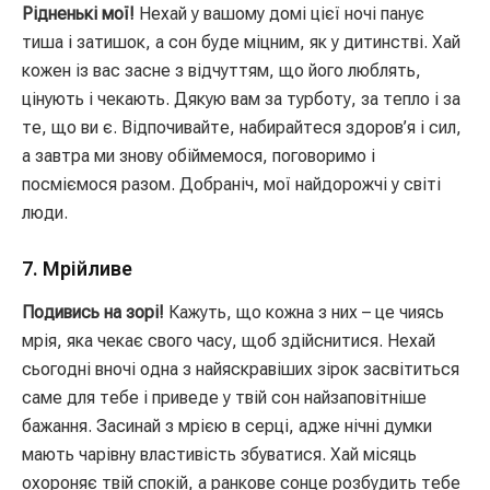
Рідненькі мої!
Нехай у вашому домі цієї ночі панує
тиша і затишок, а сон буде міцним, як у дитинстві. Хай
кожен із вас засне з відчуттям, що його люблять,
цінують і чекають. Дякую вам за турботу, за тепло і за
те, що ви є. Відпочивайте, набирайтеся здоров’я і сил,
а завтра ми знову обіймемося, поговоримо і
посміємося разом. Добраніч, мої найдорожчі у світі
люди.
7. Мрійливе
Подивись на зорі!
Кажуть, що кожна з них – це чиясь
мрія, яка чекає свого часу, щоб здійснитися. Нехай
сьогодні вночі одна з найяскравіших зірок засвітиться
саме для тебе і приведе у твій сон найзаповітніше
бажання. Засинай з мрією в серці, адже нічні думки
мають чарівну властивість збуватися. Хай місяць
охороняє твій спокій, а ранкове сонце розбудить тебе