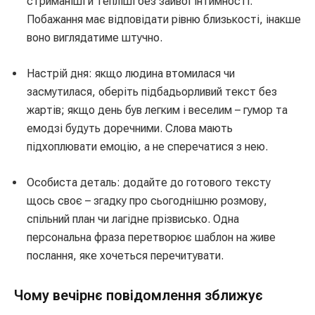
стриманіші й тепліші без зайвої інтимності.
Побажання має відповідати рівню близькості, інакше
воно виглядатиме штучно.
Настрій дня: якщо людина втомилася чи
засмутилася, оберіть підбадьорливий текст без
жартів; якщо день був легким і веселим – гумор та
емодзі будуть доречними. Слова мають
підхоплювати емоцію, а не сперечатися з нею.
Особиста деталь: додайте до готового тексту
щось своє – згадку про сьогоднішню розмову,
спільний план чи лагідне прізвисько. Одна
персональна фраза перетворює шаблон на живе
послання, яке хочеться перечитувати.
Чому вечірнє повідомлення зближує