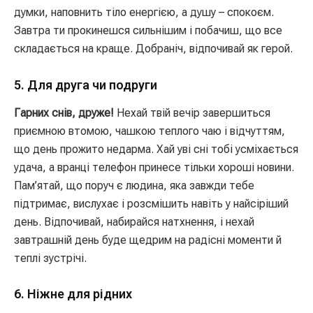
думки, наповнить тіло енергією, а душу – спокоєм.
Завтра ти прокинешся сильнішим і побачиш, що все
складається на краще. Добраніч, відпочивай як герой.
5. Для друга чи подруги
Гарних снів, друже!
Нехай твій вечір завершиться
приємною втомою, чашкою теплого чаю і відчуттям,
що день прожито недарма. Хай уві сні тобі усміхається
удача, а вранці телефон принесе тільки хороші новини.
Пам’ятай, що поруч є людина, яка завжди тебе
підтримає, вислухає і розсмішить навіть у найсіріший
день. Відпочивай, набирайся натхнення, і нехай
завтрашній день буде щедрим на радісні моменти й
теплі зустрічі.
6. Ніжне для рідних