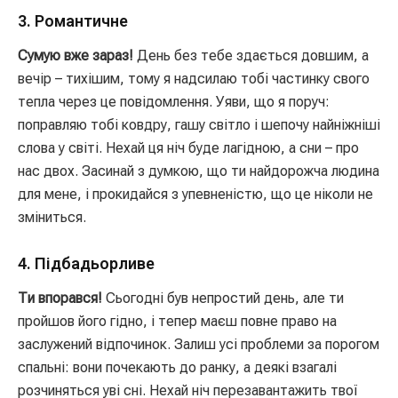
3. Романтичне
Сумую вже зараз!
День без тебе здається довшим, а
вечір – тихішим, тому я надсилаю тобі частинку свого
тепла через це повідомлення. Уяви, що я поруч:
поправляю тобі ковдру, гашу світло і шепочу найніжніші
слова у світі. Нехай ця ніч буде лагідною, а сни – про
нас двох. Засинай з думкою, що ти найдорожча людина
для мене, і прокидайся з упевненістю, що це ніколи не
зміниться.
4. Підбадьорливе
Ти впорався!
Сьогодні був непростий день, але ти
пройшов його гідно, і тепер маєш повне право на
заслужений відпочинок. Залиш усі проблеми за порогом
спальні: вони почекають до ранку, а деякі взагалі
розчиняться уві сні. Нехай ніч перезавантажить твої