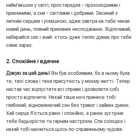
найм’якшою у світі, простирадла – прохолодними і
приємними, а сни – світлими і добрими. Засинай з
легким серцем і усмішкою, адже завтра на тебе чекає
новий день, повний приємних несподіванок. Відпочивай,
набирайся сил і знай: хтось дуже тепло думає про тебе
саме зараз.
2. Спокійне і вдячне
Дякую за цей день!
Він був особливим, бо в ньому була
ти, твої слова і твоя присутність у моєму житті. Тепер
настав час відпустити всі справи і дозволити собі
просто відпочити. Нехай тиша ночі принесе тобі
глибокий, відновлюючий сон без тривог і зайвих думок.
Хай серце б’ється рівно і спокійно, а ранок зустріне
тебе бадьорістю та гарним настроєм. Спи солодко і
нехай тобі насниться щось по-справжньому чудове.