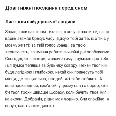
Довгі ніжні послання перед сном
Лист для найдорожчої людини
Зараз, коли за вікном тиха ніч, я хочу сказати те, на що
вдень завжди бракує часу. Дякую тобі за те, що ти є у
моєму житті: за твій голос уранці, за твою
терплячість, за вміння робити звичайні дні особливими.
Сьогодні, як і завжди, я засинатиму з думкою про тебе,
і ця думка тепліша за будь-яку ковдру. Нехай твоя ніч
буде лагідною і глибокою, нехай сни принесуть тобі
місця, де ти щаслива, і людей, які тебе люблять. А
коли прокинешся, пам’ятай: у цьому світі є серце, яке
б’ється трохи швидше щоразу, коли бачить твоє ім’я
на екрані. Добраніч, рідна моя людино. Спи спокійно, я
поруч, навіть коли далеко.