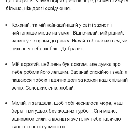
це говорять. Кілька щирих речень перед сном скажуть
більше, ніж довгі освідчення.
Коханий, ти мій найнадійніший у світі захист і
найтепліше місце на землі. Відпочивай, мій рідний,
залиш усі справи до ранку. Нехай тобі насниться, як
сильно я тебе люблю. Добраніч.
Мій дорогий, цей день був довгим, але думка про
тебе робила його легшим. Засинай спокійно і знай: я
пишаюся тобою і вдячна долі за кожен наш спільний
вечір. Солодких снів, любий.
Милий, я загадала, щоб тобі наснилося море, наш
берег і ми удвох без жодних турбот. Спи міцно,
відновлюй сили, а вранці я зустріну тебе гарячою
кавою і своєю усмішкою.