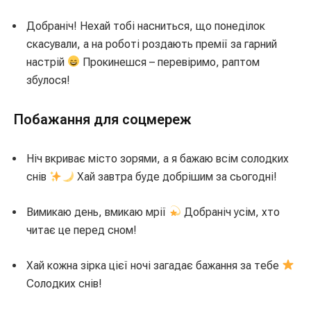
Добраніч! Нехай тобі насниться, що понеділок
скасували, а на роботі роздають премії за гарний
настрій
Прокинешся – перевіримо, раптом
збулося!
Побажання для соцмереж
Ніч вкриває місто зорями, а я бажаю всім солодких
снів
Хай завтра буде добрішим за сьогодні!
Вимикаю день, вмикаю мрії
Добраніч усім, хто
читає це перед сном!
Хай кожна зірка цієї ночі загадає бажання за тебе
Солодких снів!