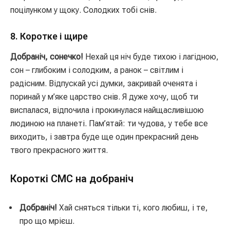
поцілунком у щоку. Солодких тобі снів.
8. Коротке і щире
Добраніч, сонечко!
Нехай ця ніч буде тихою і лагідною,
сон – глибоким і солодким, а ранок – світлим і
радісним. Відпускай усі думки, закривай оченята і
поринай у м’яке царство снів. Я дуже хочу, щоб ти
виспалася, відпочила і прокинулася найщасливішою
людиною на планеті. Пам’ятай: ти чудова, у тебе все
виходить, і завтра буде ще один прекрасний день
твого прекрасного життя.
Короткі СМС на добраніч
Добраніч!
Хай сняться тільки ті, кого любиш, і те,
про що мрієш.