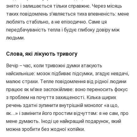
знято і залишається тільки справжнє. Через місяць
таких повідомлень з’являється тиха впевненість: мене
люблять стабільно, а не епізодично. Саме ця
передбачуваність тепла і будує глибоку довіру між
людьми.
Слова, які лікують тривогу
Вечір – час, коли тривожні думки атакують
найсильніше: мозок підбиває підсумки, згадує невдачі,
малює страхи. Тепле повідомлення від рідної людини
працює як м’яке заспокійливе: воно переносить фокус
з проблем на почуття захищеності. Кілька щирих
речень здатні зупинити внутрішній монолог «а що,
як…» і замінити його простим відчуттям: я не сам, про
мене думають. Іноді це найкращий подарунок, який
можна зробити без жодної копійки.