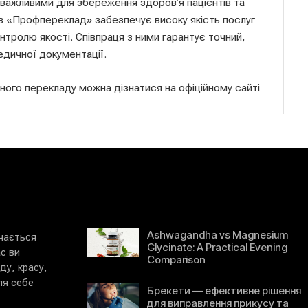
важливими для збереження здоров’я пацієнтів та
в «Профпереклад» забезпечує високу якість послуг
нтролю якості. Співпраця з ними гарантує точний,
едичної документації.
ого перекладу можна дізнатися на офіційному сайті
Ashwagandha vs Magnesium
ачається
Glycinate: A Practical Evening
ас ви
Comparison
ду, красу,
ля себе
Брекети — ефективне рішення
для виправлення прикусу та