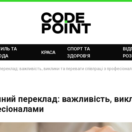
ИЛЬ ТА
СПОРТ ТА
ВІД
КРАСА
ОДА
ЗДОРОВ’Я
РОЗ
реклад: важливість, виклики та переваги співпраці з професіона
ий переклад: важливість, вик
есіоналами