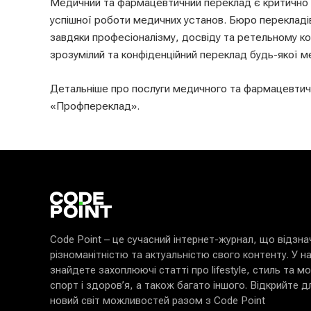
Медичний та фармацевтичний переклад є критично 
успішної роботи медичних установ. Бюро перекладі
завдяки професіоналізму, досвіду та ретельному ко
зрозумілий та конфіденційний переклад будь-якої м
Детальніше про послуги медичного та фармацевтичн
«Профпереклад».
Code Point – це сучасний інтернет-журнал, що відзн
різноманітністю та актуальністю свого контенту. У н
знайдете захоплюючі статті про lifestyle, стиль та мо
спорт і здоров’я, а також багато іншого. Відкрийте д
новий світ можливостей разом з Code Point