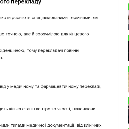
ого перекладу
ексти рясніють спеціалізованими термінами, які
ише точною, але й зрозумілою для кінцевого
фіденційною, тому перекладачі повинні
і.
від у медичному та фармацевтичному перекладі,
ить кілька етапів контролю якості, включаючи
ими типами медичної документації, від клінічних