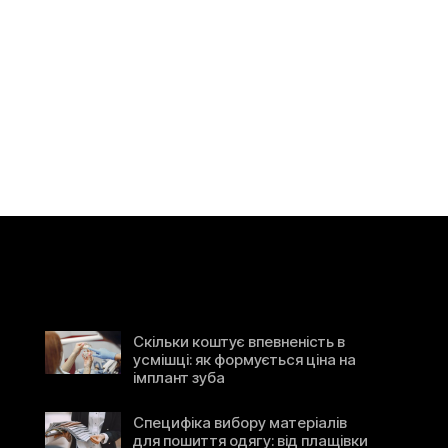
Скільки коштує впевненість в
усмішці: як формується ціна на
імплант зуба
Специфіка вибору матеріалів
для пошиття одягу: від плащівки