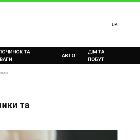
UA
ПОЧИНОК ТА
ДІМ ТА
АВТО
ВАГИ
ПОБУТ
лами
лики та