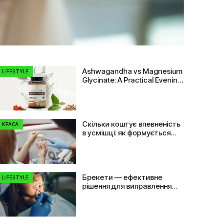
Ashwagandha vs Magnesium
LIFESTYLE
Glycinate: A Practical Evening
Comparison
Скільки коштує впевненість
КРАСА
в усмішці: як формується
ціна на імплант зуба
Брекети — ефективне
LIFESTYLE
рішення для виправлення
прикусу та вирівнювання
зубів