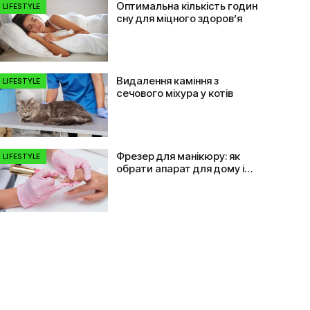
Оптимальна кількість годин
LIFESTYLE
сну для міцного здоров’я
Видалення каміння з
LIFESTYLE
сечового міхура у котів
Фрезер для манікюру: як
LIFESTYLE
обрати апарат для дому і
салону