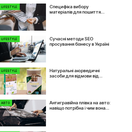
Специфіка вибору
LIFESTYLE
матеріалів для пошиття
одягу: від плащівки до
флізеліну
Сучасні методи SEO
LIFESTYLE
просування бізнесу в Україні
Натуральні аюрведичні
LIFESTYLE
засоби для відмови від
куріння
Антигравійна плівка на авто:
АВТО
навіщо потрібна і чим вона
допомагає