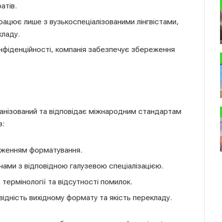
атів.
рацює лише з вузькоспеціалізованими лінгвістами,
кладу.
нфіденційності, компанія забезпечує збереження
нізований та відповідає міжнародним стандартам
в:
реженням форматування.
ами з відповідною галузевою спеціалізацією.
 термінології та відсутності помилок.
відність вихідному формату та якість перекладу.