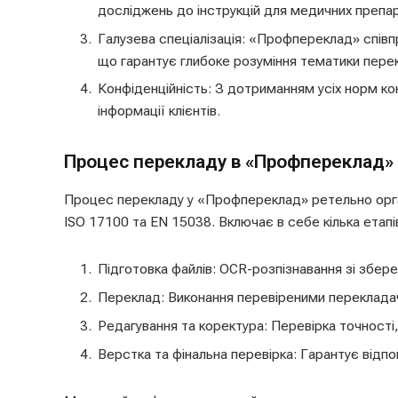
досліджень до інструкцій для медичних препар
Галузева спеціалізація: «Профпереклад» співп
що гарантує глибоке розуміння тематики пере
Конфіденційність: З дотриманням усіх норм ко
інформації клієнтів.
Процес перекладу в «Профпереклад»
Процес перекладу у «Профпереклад» ретельно орга
ISO 17100 та EN 15038. Включає в себе кілька етапі
Підготовка файлів: OCR-розпізнавання зі збе
Переклад: Виконання перевіреними перекладач
Редагування та коректура: Перевірка точності,
Верстка та фінальна перевірка: Гарантує відпо