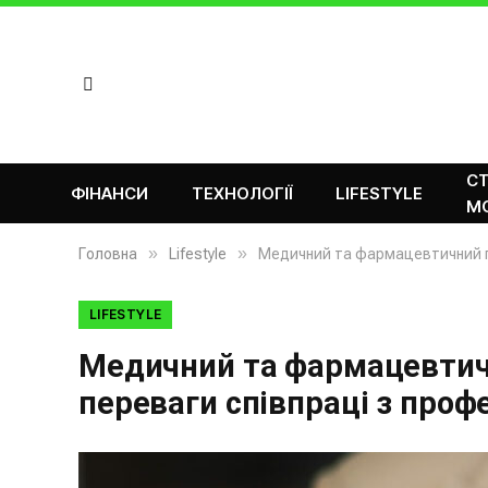
СТ
ФІНАНСИ
ТЕХНОЛОГІЇ
LIFESTYLE
М
»
»
Головна
Lifestyle
Медичний та фармацевтичний пе
LIFESTYLE
Медичний та фармацевтичн
переваги співпраці з проф