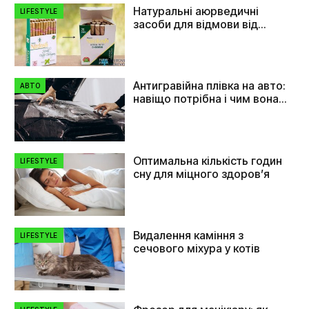
Натуральні аюрведичні
LIFESTYLE
засоби для відмови від
куріння
Антигравійна плівка на авто:
АВТО
навіщо потрібна і чим вона
допомагає
Оптимальна кількість годин
LIFESTYLE
сну для міцного здоров’я
Видалення каміння з
LIFESTYLE
сечового міхура у котів