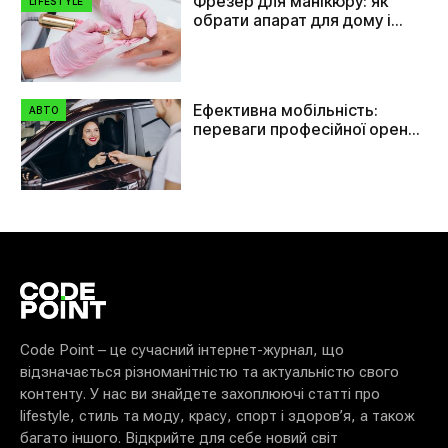
Фрезер для манікюру: як
LIFESTYLE
обрати апарат для дому і
салону
Ефективна мобільність:
АВТО
переваги професійної оренди
автомобілів в Україні
Code Point – це сучасний інтернет-журнал, що
відзначається різноманітністю та актуальністю свого
контенту. У нас ви знайдете захоплюючі статті про
lifestyle, стиль та моду, красу, спорт і здоров’я, а також
багато іншого. Відкрийте для себе новий світ