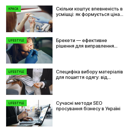
Скільки коштує впевненість в
КРАСА
усмішці: як формується ціна
на імплант зуба
Брекети — ефективне
LIFESTYLE
рішення для виправлення
прикусу та вирівнювання
зубів
Специфіка вибору матеріалів
LIFESTYLE
для пошиття одягу: від
плащівки до флізеліну
Сучасні методи SEO
LIFESTYLE
просування бізнесу в Україні