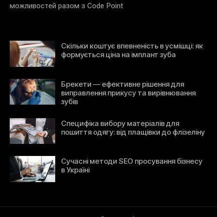
можливостей разом з Code Point
Скільки коштує впевненість в усмішці: як
формується ціна на імплант зуба
Брекети — ефективне рішення для
виправлення прикусу та вирівнювання
зубів
Специфіка вибору матеріалів для
пошиття одягу: від плащівки до флізеліну
Сучасні методи SEO просування бізнесу
в Україні